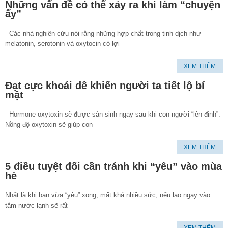
Những vấn đề có thể xảy ra khi làm “chuyện
ấy”
Các nhà nghiên cứu nói rằng những hợp chất trong tinh dịch như
melatonin, serotonin và oxytocin có lợi
XEM THÊM
Đạt cực khoái dễ khiến người ta tiết lộ bí
mật
Hormone oxytoxin sẽ được sản sinh ngay sau khi con người “lên đỉnh”.
Nồng độ oxytoxin sẽ giúp con
XEM THÊM
5 điều tuyệt đối cần tránh khi “yêu” vào mùa
hè
Nhất là khi bạn vừa “yêu” xong, mất khá nhiều sức, nếu lao ngay vào
tắm nước lạnh sẽ rất