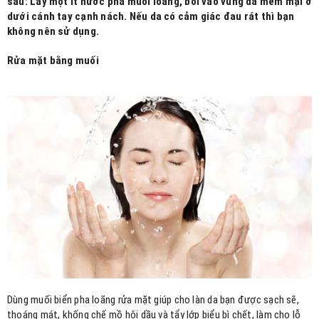
sau: Lấy một ít nước pha muối loãng, bôi vào vùng da mềm mại ở
dưới cánh tay cạnh nách. Nếu da có cảm giác đau rát thì bạn
không nên sử dụng.
Rửa mặt bằng muối
Dùng muối biển pha loãng rửa mặt giúp cho làn da bạn được sạch sẽ,
thoáng mát, khống chế mồ hôi dầu và tẩy lớp biểu bì chết, làm cho lỗ