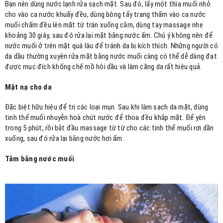
Bạn nên dùng nước lạnh rửa sạch mặt. Sau đó, lấy một thìa muối nhỏ
cho vào ca nước khuấy đều, dùng bông tẩy trang thấm vào ca nước
muối chấm đều lên mặt từ trán xuống cằm, dùng tay massage nhẹ
khoảng 30 giây, sau đó rửa lại mặt bằng nước ấm. Chú ý không nên để
nước muối ở trên mặt quá lâu để tránh da bị kích thích. Những người có
da dầu thường xuyên rửa mặt bằng nước muối càng có thể dễ dàng đạt
được mục đích khống chế mồ hôi dầu và làm căng da rất hiệu quả.
Mặt nạ cho da
Đặc biệt hữu hiệu để trị các loại mụn. Sau khi làm sạch da mặt, dùng
tinh thể muối nhuyễn hoà chút nước để thoa đều khắp mặt. Để yên
trong 5 phút, rồi bắt đầu massage từ từ cho các tinh thể muối rơi dần
xuống, sau đó rửa lại bằng nước hơi ấm.
Tắm bằng nước muối