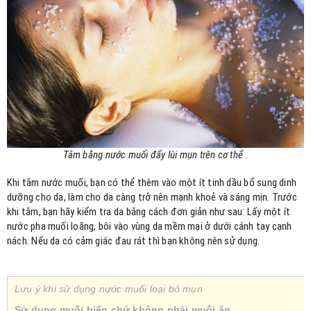
Tắm bằng nước muối đẩy lùi mụn trên cơ thể .
Khi tắm nước muối, bạn có thể thêm vào một ít tinh dầu bổ sung dinh
dưỡng cho da, làm cho da càng trở nên mạnh khoẻ và sáng mịn. Trước
khi tắm, bạn hãy kiểm tra da bằng cách đơn giản như sau: Lấy một ít
nước pha muối loãng, bôi vào vùng da mềm mại ở dưới cánh tay cạnh
nách. Nếu da có cảm giác đau rát thì bạn không nên sử dụng.
Lưu ý khi sử dụng nước muối loại bỏ mụn
Sử dụng muối biển chứ không phải muối ăn