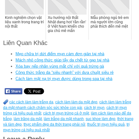
Kinh nghiệm chọn vật
Xu hướng nội thất
Mẫu phòng ngủ trẻ em
liệu xanh trong trang trí
Nhật đang hot 'rần rần'
mà người lớn cũng
nội thất
ở Việt Nam khiến cho
phải thích đến mê mệt
gia chủ mê mẩn
Liên Quan Khác
Mẹo chữa trị dứt điểm mụn cám đơn giản tại nhà
Mách nhỏ công thức giúp tẩy da chết từ gạo tại nhà
Xóa bay nếp nhăn vùng mắt chỉ với quả trứng gà
Công thức trắng da “siêu nhanh” với dưa chuột siêu rẻ
Cách làm mặt nạ trị mụn được dùng trong spa tại nhà
các cách làm làm trắng da
,
cách làm làm da mặt đẹp
,
cách làm làm trắng
da mặt nhanh cách chăm sóc sức khỏe con gái
,
cách trị mụn
,
cách trị mụn
trứng cá hiệu quả nhất
,
cách trị mụn trứng cá ở mặt
,
làm cách làm nào để da
trắng
,
làm trăng da mặt
,
làm trắng da mặt nhanh
,
suc khoe làm đẹp
,
thời trang
và làm đẹp
,
thực phẩm đẹp da thời trang phái nữ
,
thuốc trị mụn hiệu quả
,
trị
mụn trứng cá hiệu quả nhất
Leave a Reply