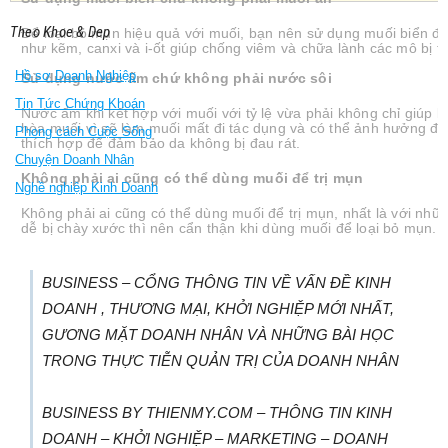
Theo Khoe & Dep
Để loại bỏ mụn hiệu quả với muối, bạn nên sử dụng muối biển để 
như kẽm, canxi và i-ốt giúp chống viêm và chữa lành các mô bị tổ
Hồ sơ Doanh Nghiệp
Sử dụng nước ấm chứ không phải nước sôi
Tin Tức Chứng Khoán
Nước ấm khi kết hợp với muối với tỷ lệ vừa phải không chỉ giúp
hòa muối vì sẽ làm muối mất đi tác dụng và có thể ảnh hưởng đế
Phong cách Cuộc Sống
thích hợp để đảm bảo da không bị đau rát.
Chuyện Doanh Nhân
Không phải ai cũng có thể dùng muối để trị mụn
Nghề nghiệp Kinh Doanh
Không phải ai cũng có thể dùng muối để trị mụn, nhất là với nh
dễ bị chày xước thì nên cẩn thận khi dùng muối để loại bỏ mụn. Đ
BUSINESS – CỔNG THÔNG TIN VỀ VẤN ĐỀ KINH
DOANH , THƯƠNG MẠI, KHỞI NGHIỆP MỚI NHẤT,
GƯƠNG MẶT DOANH NHÂN VÀ NHỮNG BÀI HỌC
TRONG THỰC TIỄN QUẢN TRỊ CỦA DOANH NHÂN
BUSINESS BY THIENMY.COM – THÔNG TIN KINH
DOANH – KHỞI NGHIỆP – MARKETING – DOANH