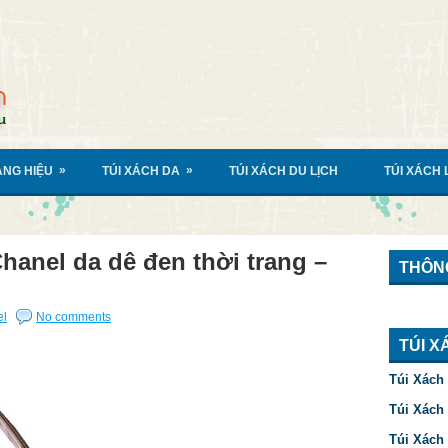
»
»
ÀNG HIỆU
TÚI XÁCH DA
TÚI XÁCH DU LỊCH
TÚI XÁCH
hanel da dê đen thời trang –
THÔNG
el
No comments
TÚI X
Túi Xách
Túi Xách
Túi Xách