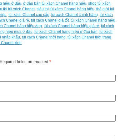
g hiệu ở đâu
,
ở đâu bán túi xách Chanel hàng hiệu
,
shop túi xách
u thị túi xách Chanel
,
siêu thị túi xách Chanel hàng hiệu
,
thế giới túi
hiệu
,
túi xách Chanel cao cấp
,
túi xách Chanel chính hãng
,
túi xách
xách Chanel giá rẻ
,
túi xách Chanel giá tốt
,
túi xách Chanel hàng hiệu
,
ách Chanel hàng hiệu đẹp
,
túi xách Chanel hàng hiệu giá rẻ
,
túi xách
àng hiệu mua ở đâu
,
túi xách Chanel hàng hiệu ở đâu bán
,
túi xách
l nhập khẩu
,
túi xách Chanel thời trang
,
túi xách Chanel thời trang
h Chanel xinh
Required fields are marked
*