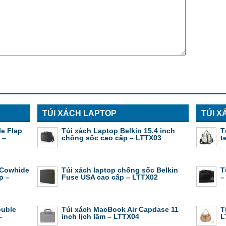
TÚI XÁCH LAPTOP
TÚI X
le Flap
Túi xách Laptop Belkin 15.4 inch
T
 –
chống sốc cao cấp – LTTX03
t
p Cowhide
Túi xách laptop chống sốc Belkin
T
p –
Fuse USA cao cấp – LTTX02
–
ouble
Túi xách MacBook Air Capdase 11
T
–
inch lịch lãm – LTTX04
L