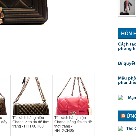
HỖN 
Cách tạ
phòng k
Bí quyết
Mẫu phò
phải thí
ỨNG
ệu
Túi xách hàng hiệu
Túi xách hàng hiệu
 dây
Chanel đen da dê thời
Chanel hồng tím da dê
trang - HHTXCH03
thời trang -
HHTXCH05