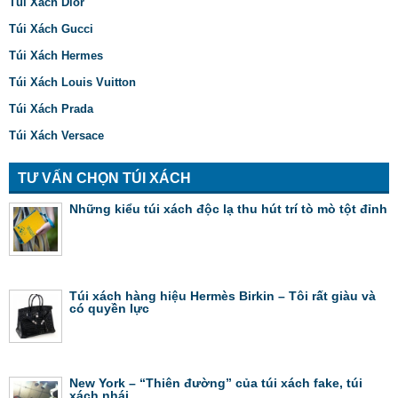
Túi Xách Dior
Túi Xách Gucci
Túi Xách Hermes
Túi Xách Louis Vuitton
Túi Xách Prada
Túi Xách Versace
TƯ VẤN CHỌN TÚI XÁCH
Những kiểu túi xách độc lạ thu hút trí tò mò tột đỉnh
Túi xách hàng hiệu Hermès Birkin – Tôi rất giàu và
có quyền lực
New York – “Thiên đường” của túi xách fake, túi
xách nhái