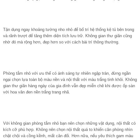
Tận dụng ngay khoảng tường nho nhỏ để bố trí hệ thống kệ tủ bên trong
và rãnh trượt để tăng thêm diện tích lưu trữ. Không gian thư giãn cũng
nhờ đó mà rộng hơn, đẹp hơn so với cách bài trí thông thường.
Phòng tắm nhỏ với ưu thế có ánh sáng tự nhiên ngập tràn, đừng ngần
ngại chọn lựa toàn bộ màu nền và nội thất với màu trắng tinh khôi. Không
gian thư giãn hàng ngày của gia đình vẫn đẹp miễn chê khi được ốp sàn
với hoa văn đen nền trắng trang nhã.
Với không gian phòng tắm nhỏ bạn nên chọn những vật dụng, nội thất có
kích cỡ phù hợp. Không nên chọn nội thất quá to khiến căn phòng nhìn
chật chội và cồng kềnh, mất cân đối. Hơn nữa, nếu yêu thích gam màu