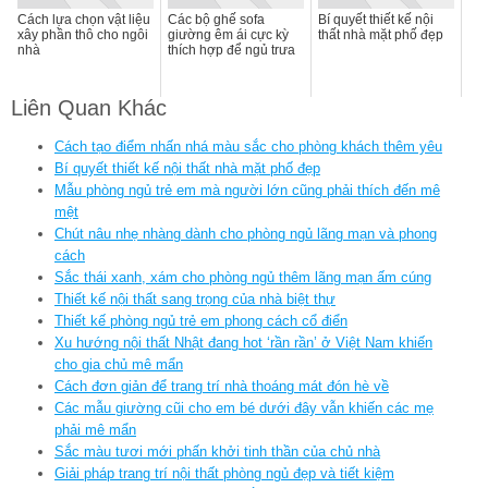
Cách lựa chọn vật liệu
Các bộ ghế sofa
Bí quyết thiết kế nội
xây phần thô cho ngôi
giường êm ái cực kỳ
thất nhà mặt phố đẹp
nhà
thích hợp để ngủ trưa
Liên Quan Khác
Cách tạo điểm nhấn nhá màu sắc cho phòng khách thêm yêu
Bí quyết thiết kế nội thất nhà mặt phố đẹp
Mẫu phòng ngủ trẻ em mà người lớn cũng phải thích đến mê
mệt
Chút nâu nhẹ nhàng dành cho phòng ngủ lãng mạn và phong
cách
Sắc thái xanh, xám cho phòng ngủ thêm lãng mạn ấm cúng
Thiết kế nội thất sang trọng của nhà biệt thự
Thiết kế phòng ngủ trẻ em phong cách cổ điển
Xu hướng nội thất Nhật đang hot ‘rần rần’ ở Việt Nam khiến
cho gia chủ mê mẩn
Cách đơn giản để trang trí nhà thoáng mát đón hè về
Các mẫu giường cũi cho em bé dưới đây vẫn khiến các mẹ
phải mê mẩn
Sắc màu tươi mới phấn khởi tinh thần của chủ nhà
Giải pháp trang trí nội thất phòng ngủ đẹp và tiết kiệm