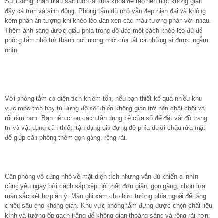
Sự tương phản màu sắc luôn là chìa khóa để tạo nên một không gian
đầy cá tính và sinh động. Phòng tắm dù nhỏ vẫn đẹp hiện đại và không
kém phần ấn tượng khi khéo léo đan xen các màu tương phản với nhau.
Thêm ánh sáng được giấu phía trong đồ đạc một cách khéo léo đủ để
phòng tắm nhỏ trở thành nơi mong nhớ của tất cả những ai được ngắm
nhìn.
Với phòng tắm có diện tích khiêm tốn, nếu bạn thiết kế quá nhiều khu
vực móc treo hay tủ đựng đồ sẽ khiến không gian trở nên chật chội và
rối rắm hơn. Bạn nên chọn cách tận dụng bệ cửa sổ để đặt vài đồ trang
trí và vật dụng cần thiết, tận dụng giỏ đựng đồ phía dưới chậu rửa mặt
để giúp căn phòng thêm gọn gàng, rộng rãi.
Căn phòng vô cùng nhỏ về mặt diện tích nhưng vẫn đủ khiến ai nhìn
cũng yêu ngay bởi cách sắp xếp nội thất đơn giản, gọn gàng, chọn lựa
màu sắc kết hợp ăn ý. Màu ghi xám cho bức tường phía ngoài để tăng
chiều sâu cho không gian. Khu vực phòng tắm đựng được chọn chất liệu
kính và tường ốp gạch trắng để không gian thoáng sáng và rộng rãi hơn.