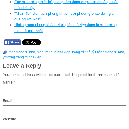
Các xu hướng thiết kế phòng tắm đang được ưa chuộng nhất
mùa Hè này
“Nhân đôi” diện tích phòng khách với phương pháp đơn giản
của người Nhật
Những mẫu phòng khách đơn giản mà đẹp đang là xu hướng
thiết kế mới nhất
mẹo trang trí nhà
,
mẹo trang trí nhà đẹp
,
trang trí nhà
,
ý tưởng trang trí nhà
,
ý tưởng trang trí nhà đẹp
Leave a Reply
Your email address will not be published.
Required fields are marked
*
Name
*
Email
*
Website