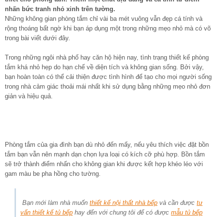
nhấn bức tranh nhỏ xinh trên tường.
Những không gian phòng tắm chỉ vài ba mét vuông vẫn đẹp cá tính và
rộng thoáng bất ngờ khi bạn áp dụng một trong những mẹo nhỏ mà có võ
trong bài viết dưới đây.
Trong những ngôi nhà phố hay căn hộ hiện nay, tình trạng thiết kế phòng
tắm khá nhỏ hẹp do hạn chế về diện tích và không gian sống. Bởi vậy,
bạn hoàn toàn có thể cải thiện được tình hình để tạo cho mọi người sống
trong nhà cảm giác thoải mái nhất khi sử dụng bằng những mẹo nhỏ đơn
giản và hiệu quả.
Phòng tắm của gia đình bạn dù nhỏ đến mấy, nếu yêu thích việc đặt bồn
tắm bạn vẫn nên mạnh dạn chọn lựa loại có kích cỡ phù hợp. Bồn tắm
sẽ trở thành điểm nhấn cho không gian khi được kết hợp khéo léo với
gam màu be pha hồng cho tường.
Bạn mới làm nhà muốn
thiết kế nội thất nhà bếp
và cần được
tư
vấn thiết kế tủ bếp
hay đến với chung tôi để có được
mẫu tủ bếp