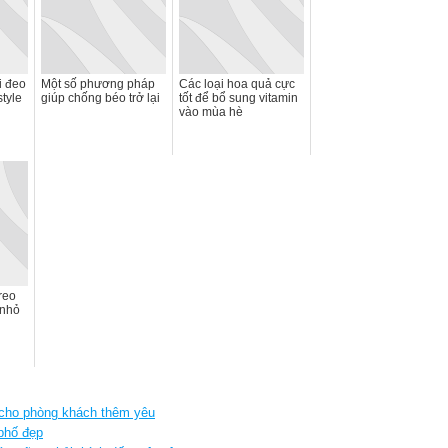
i đeo
Một số phương pháp
Các loại hoa quả cực
tyle
giúp chống béo trở lại
tốt để bổ sung vitamin
vào mùa hè
reo
 nhỏ
cho phòng khách thêm yêu
 phố đẹp