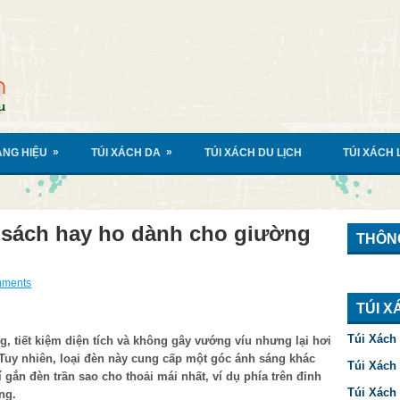
»
»
ÀNG HIỆU
TÚI XÁCH DA
TÚI XÁCH DU LỊCH
TÚI XÁCH
sách hay ho dành cho giường
THÔNG
mments
TÚI X
Túi Xách
 tiết kiệm diện tích và không gây vướng víu nhưng lại hơi
 Tuy nhiên, loại đèn này cung cấp một góc ánh sáng khác
Túi Xách
í gắn đèn trần sao cho thoải mái nhất, ví dụ phía trên đỉnh
Túi Xách
ng.