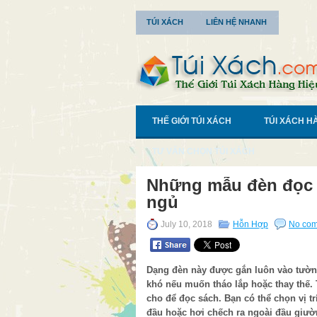
TÚI XÁCH
LIÊN HỆ NHANH
THẾ GIỚI TÚI XÁCH
TÚI XÁCH H
TƯ VẤN CHỌN TÚI XÁCH
Những mẫu đèn đọc 
ngủ
July 10, 2018
Hỗn Hợp
No co
Dạng đèn này được gắn luôn vào tường,
khó nếu muốn tháo lắp hoặc thay thế.
cho để đọc sách. Bạn có thể chọn vị tr
đầu hoặc hơi chếch ra ngoài đầu giườ