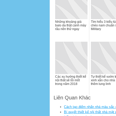
Những khoảng giá
Tìm hiểu 3 kiểu tú
balo da thật cánh mày
chéo nam chuẩn s
râu nên thử ngay
Military
Các xu hướng thiết kế
Tự thiết kế vườn t
nội thất sẽ lỗi mốt
xinh xắn cho nhà
trong năm 2018
thêm lung linh
Liên Quan Khác
Cách tạo điểm nhấn nhá màu sắc 
Bí quyết thiết kế nội thất nhà mặt