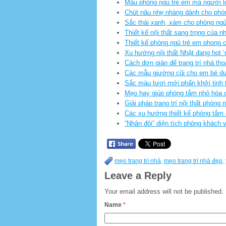
Mẫu phòng ngủ trẻ em mà người l
Chút nâu nhẹ nhàng dành cho phò
Sắc thái xanh, xám cho phòng ng
Thiết kế nội thất sang trọng của nh
Thiết kế phòng ngủ trẻ em phong 
Xu hướng nội thất Nhật đang hot ‘
Cách đơn giản để trang trí nhà th
Các mẫu giường cũi cho em bé dư
Sắc màu tươi mới phấn khởi tinh 
Mẹo hay giúp phòng tắm nhỏ hóa 
Giải pháp trang trí nội thất phòng 
Các xu hướng thiết kế phòng tắm
“Nhân đôi” diện tích phòng khách
mẹo trang trí nhà
,
mẹo trang trí nhà đẹp
,
Leave a Reply
Your email address will not be published.
Name
*