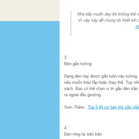
Nhà bếp muốn đẹp thì không thể 
Vì vậy hãy để chúng tôi thiết kế
n
3
Đèn gắn tường
Dạng đèn này được gắn luôn vào tường, t
nếu muốn tháo lắp hoặc thay thế. Tuy nh
sách. Bạn có thể chọn vị trí gắn đèn trần
ra ngoài đầu giường.
Xem Thêm:
Top 5 lỗi cơ bản khi sắp xếp
4
Đèn ròng từ trên trần