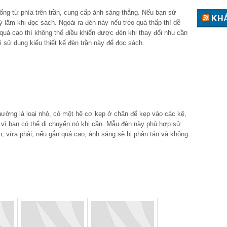
ng từ phía trên trần, cung cấp ánh sáng thẳng. Nếu bạn sử
KH
 lắm khi đọc sách. Ngoài ra đèn này nếu treo quá thấp thì dễ
quá cao thì không thể điều khiển được đèn khi thay đổi nhu cần
 sử dụng kiểu thiết kế đèn trần này để đọc sách.
ường là loại nhỏ, có một hệ cơ kẹp ở chân để kẹp vào các kệ,
 vì bạn có thể di chuyển nó khi cần. Mẫu đèn này phù hợp sử
, vừa phải, nếu gắn quá cao, ánh sáng sẽ bị phân tán và không