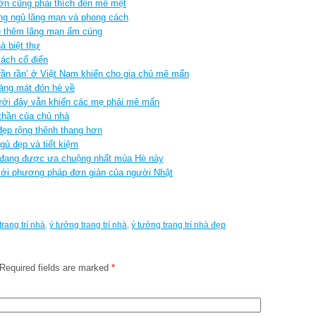
ớn cũng phải thích đến mê mệt
ng ngủ lãng mạn và phong cách
ủ thêm lãng mạn ấm cúng
à biệt thự
cách cổ điển
rần rần’ ở Việt Nam khiến cho gia chủ mê mẩn
oáng mát đón hè về
ới đây vẫn khiến các mẹ phải mê mẩn
thần của chủ nhà
đẹp rộng thênh thang hơn
ngủ đẹp và tiết kiệm
 đang được ưa chuộng nhất mùa Hè này
 với phương pháp đơn giản của người Nhật
trang trí nhà
,
ý tưởng trang trí nhà
,
ý tưởng trang trí nhà đẹp
Required fields are marked
*