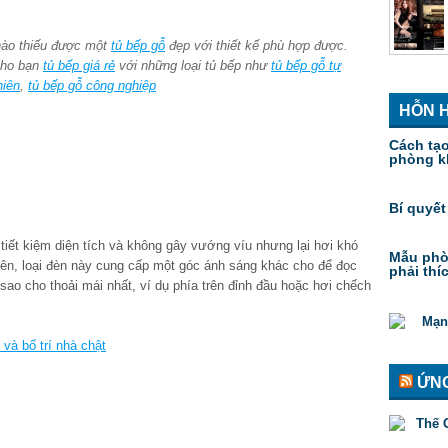
nào thiếu được một
tủ bếp gỗ
đẹp với thiết kế phù hợp được.
 cho bạn
tủ bếp giá rẻ
với những loại tủ bếp như
tủ bếp gỗ tự
hiên
,
tủ bếp gỗ công nghiệp
HỖN 
Cách tạ
phòng k
Bí quyết
iết kiệm diện tích và không gây vướng víu nhưng lại hơi khó
Mẫu phò
iên, loại đèn này cung cấp một góc ánh sáng khác cho để đọc
phải thí
 sao cho thoải mái nhất, ví dụ phía trên đỉnh đầu hoặc hơi chếch
 và bố trí nhà chật
ỨNG