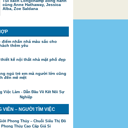
Túi xách Longchamp đồng hành
cùng Anne Hathaway, Jessica
Alba, Zoe Saldana
HỢP
o điểm nhấn nhá màu sắc cho
hách thêm yêu
 thiết kế nội thất nhà mặt phố đẹp
ng ngủ trẻ em mà người lớn cũng
ch đến mê mệt
 VIÊN – NGƯỜI TÌM VIỆC