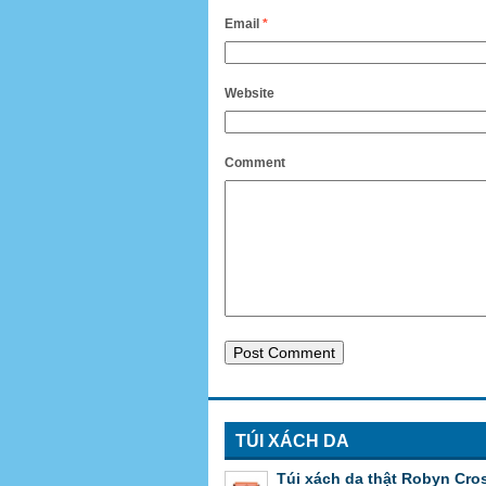
Email
*
Website
Comment
TÚI XÁCH DA
Túi xách da thật Robyn Cro