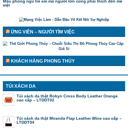
Mẫu phòng ngủ trẻ em mà người lớn cũng phải thích đến mê
mệt
ỨNG VIÊN – NGƯỜI TÌM VIỆC
KHÁCH HÀNG PHONG THỦY
TÚI XÁCH DA
Túi xách da thật Robyn Cross Body Leather Orange
cao cấp – LTDDT02
Túi xách da thật Miranda Flap Leather Wine cao cấp –
LTDDT04