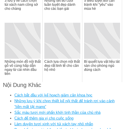
3 lưu ý về cách chọn
Những set đồ cuối
5 điều tuyệt đối cần
túi xách nam công sở
tuần tuyệt đẹp dành
tránh khi "yêu" vào
cho chàng
cho các bạn gái
mùa hè
Những món đồ nội thất
Cách lựa chọn nội thất
Bí quyết lựa vật liệu lát
gỗ vô cùng hấp dẫn
đẹp rất tinh tế cho căn
sàn cho phòng ngủ
ngay từ cái nhìn đầu
hộ nhỏ
đúng cách
tiên
Nội Dung Khác
Cách bắt đầu với kế hoạch giảm cân khoa học
Những lưu ý khi chọn thiết kế nội thất để tránh rơi vào cảnh
“tiền mất tật mang”
Sắc màu tươi mới phấn khởi tinh thần của chủ nhà
Cách để thêm gia vị cho cuộc sống
Làm duyên tươi xinh với túi xách tay nhỏ nhắn