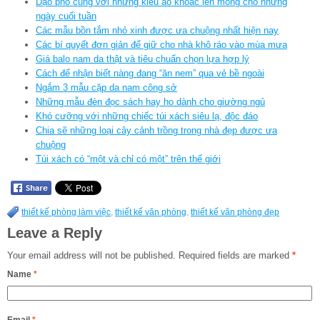
Dạo phố cùng với những kiểu áo khoác len mỏng cho những
ngày cuối tuần
Các mẫu bồn tắm nhỏ xinh được ưa chuộng nhất hiện nay
Các bí quyết đơn giản để giữ cho nhà khô ráo vào mùa mưa
Giá balo nam da thật và tiêu chuẩn chọn lựa hợp lý
Cách để nhận biết nàng đang “ăn nem” qua vẻ bề ngoài
Ngắm 3 mẫu cặp da nam công sở
Những mẫu đèn đọc sách hay ho dành cho giường ngủ
Khó cưỡng với những chiếc túi xách siêu lạ, độc đáo
Chia sẽ những loại cây cảnh trồng trong nhà đẹp được ưa
chuộng
Túi xách có “một và chỉ có một” trên thế giới
thiết kế phòng làm việc
,
thiết kế văn phòng
,
thiết kế văn phòng đẹp
Leave a Reply
Your email address will not be published.
Required fields are marked
*
Name
*