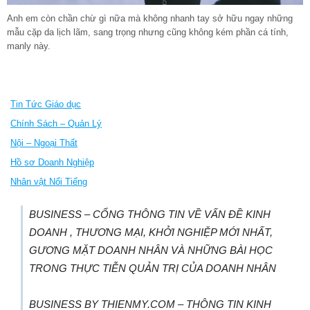
Anh em còn chần chừ gì nữa mà không nhanh tay sở hữu ngay những
mẫu cặp da lịch lãm, sang trọng nhưng cũng không kém phần cá tính,
manly này.
Tin Tức Giáo dục
Chính Sách – Quản Lý
Nội – Ngoại Thất
Hồ sơ Doanh Nghiệp
Nhân vật Nổi Tiếng
BUSINESS – CỔNG THÔNG TIN VỀ VẤN ĐỀ KINH
DOANH , THƯƠNG MẠI, KHỞI NGHIỆP MỚI NHẤT,
GƯƠNG MẶT DOANH NHÂN VÀ NHỮNG BÀI HỌC
TRONG THỰC TIỄN QUẢN TRỊ CỦA DOANH NHÂN
BUSINESS BY THIENMY.COM – THÔNG TIN KINH