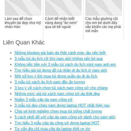
Làm sao để chọn
Cách để nhận biết
Các mẫu giường cũi
khuyên tai đẹp như mỹ
nàng đang “ăn nem”
cho em bé dưới đây
nhân Hàn
qua vẻ bề ngoài
vẫn khiến các mẹ phải
mê mẩn
Liên Quan Khác
Những khoảng giá balo da thật cánh mày râu nên biết
3 mẫu túi du lịch cỡ lớn nam giới không nên bỏ qua
Không tiếc tiền với 3 mẫu túi xách du lịch mini nam anh em
Tìm hiểu giá túi đựng đồ cá nhân đi du lịch ở nam giới
Một số lưu ý khi mua túi đựng quần áo đi du lịch
3 mẫu túi xách du lịch nam đầy ấn tượng
3 lưu ý về cách chọn túi xách nam công sở cho chàng
Những mức giá túi xách nam công sở da thật đẹp
Ngắm 3 mẫu cặp da nam công sở
3 mẫu túi đeo chéo nam đựng laptop HOT nhất hiện nay
Chia sẻ kinh nghiệm chọn mua túi trống chất lượng
5 cách phối đồ với cặp da nam công sở dành cho nam giới
Tìm hiểu 3 mẫu cặp da công sở đựng laptop HOT
Tư vấn địa chỉ mua cặp da laptop thật uy tín