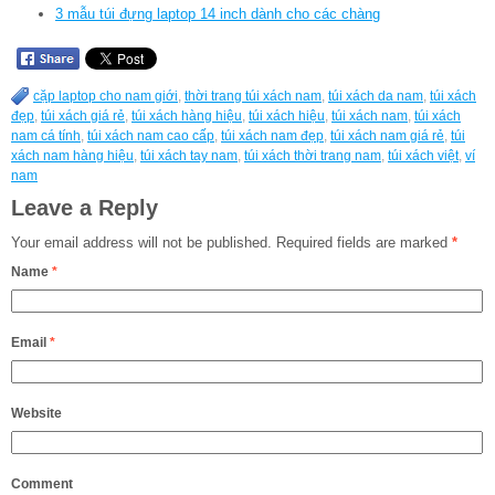
3 mẫu túi đựng laptop 14 inch dành cho các chàng
cặp laptop cho nam giới
,
thời trang túi xách nam
,
túi xách da nam
,
túi xách
đẹp
,
túi xách giá rẻ
,
túi xách hàng hiệu
,
túi xách hiệu
,
túi xách nam
,
túi xách
nam cá tính
,
túi xách nam cao cấp
,
túi xách nam đẹp
,
túi xách nam giá rẻ
,
túi
xách nam hàng hiệu
,
túi xách tay nam
,
túi xách thời trang nam
,
túi xách việt
,
ví
nam
Leave a Reply
Your email address will not be published.
Required fields are marked
*
Name
*
Email
*
Website
Comment