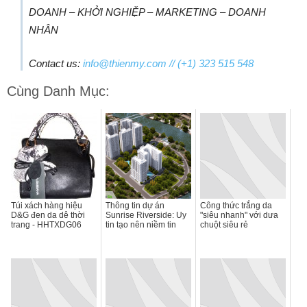
DOANH – KHỞI NGHIỆP – MARKETING – DOANH
NHÂN
Contact us:
info@thienmy.com
// (+1) 323 515 548
Cùng Danh Mục:
Túi xách hàng hiệu
Thông tin dự án
Công thức trắng da
D&G đen da dê thời
Sunrise Riverside: Uy
"siêu nhanh" với dưa
trang - HHTXDG06
tin tạo nên niềm tin
chuột siêu rẻ