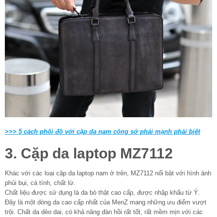
>>> 5 cách phối đồ với cặp da nam công sở phái mạnh phải biết
3. Cặp da laptop MZ7112
Khác với các loại cặp da laptop nam ở trên, MZ7112 nổi bật với hình ảnh
phủi bụi, cá tính, chất lừ.
Chất liệu được sử dụng là da bò thật cao cấp, được nhập khẩu từ Ý.
Đây là một dòng da cao cấp nhất của MenZ mang những ưu điểm vượt
trội. Chất da dẻo dai, có khả năng đàn hồi rất tốt, rất mềm mịn với các