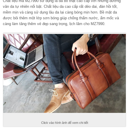
Chất liệu mà MZ7990 sử dụng là da bò thật cao cấp với những đường
vân da tự nhiên nổi bật. Chất liệu da cao cấp rất dẻo dai, đàn hồi tốt,
mềm mịn và càng sử dụng lâu da lại càng bóng mịn hơn. Bề mặt da
được bôi thêm một lớp sơn bóng giúp chống thấm nước, ẩm mốc và
càng làm tăng thêm vẻ đẹp sang trọng, lịch lãm cho MZ7990.
Click vào hình ảnh để xem chi tiết