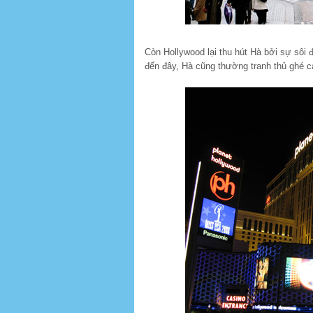
Còn Hollywood lại thu hút Hà bởi sự sôi 
đến đây, Hà cũng thường tranh thủ ghé c