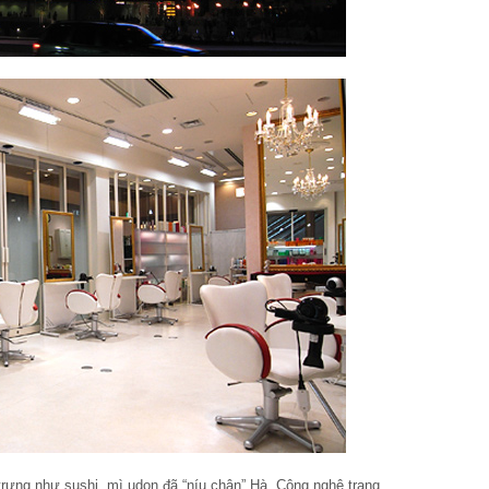
rưng như sushi, mì udon đã “níu chân” Hà. Công nghệ trang