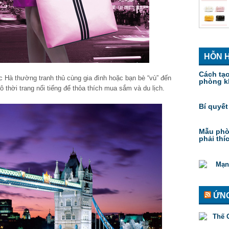
HỖN 
Cách tạ
c Hà thường tranh thủ cùng gia đình hoặc bạn bè “vù” đến
phòng k
 thời trang nổi tiếng để thỏa thích mua sắm và du lịch.
Bí quyết
Mẫu phò
phải thí
ỨNG