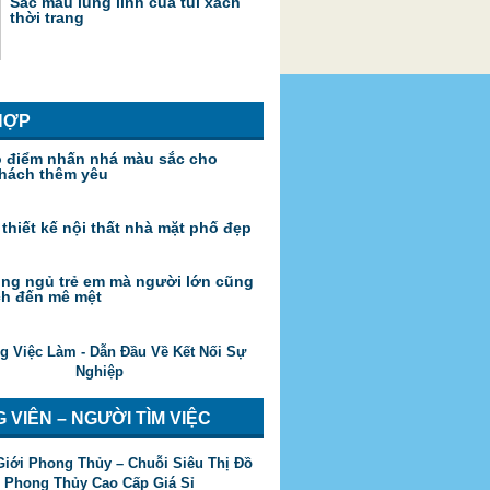
Sắc màu lung linh của túi xách
thời trang
HỢP
o điểm nhấn nhá màu sắc cho
hách thêm yêu
 thiết kế nội thất nhà mặt phố đẹp
ng ngủ trẻ em mà người lớn cũng
ch đến mê mệt
 VIÊN – NGƯỜI TÌM VIỆC