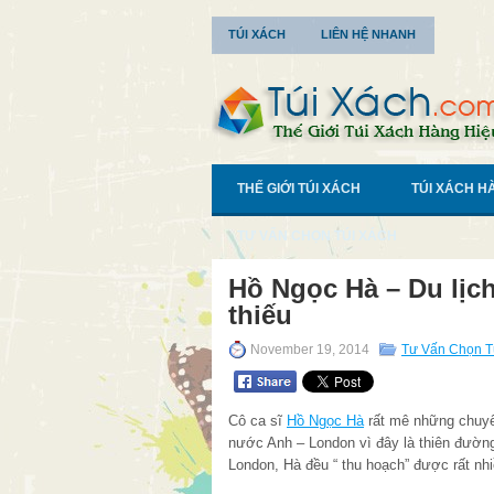
TÚI XÁCH
LIÊN HỆ NHANH
THẾ GIỚI TÚI XÁCH
TÚI XÁCH H
TƯ VẤN CHỌN TÚI XÁCH
Hồ Ngọc Hà – Du lịch
thiếu
November 19, 2014
Tư Vấn Chọn T
Cô ca sĩ
Hồ Ngọc Hà
rất mê những chuyến
nước Anh – London vì đây là thiên đường
London, Hà đều “ thu hoạch” được rất nhi