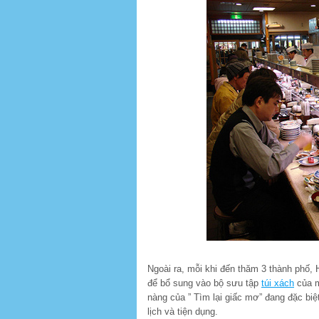
Ngoài ra, mỗi khi đến thăm 3 thành phố,
để bổ sung vào bộ sưu tập
túi xách
của m
nàng của ” Tìm lại giấc mơ” đang đặc biệ
lịch và tiện dụng.