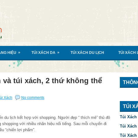
»
»
ÀNG HIỆU
TÚI XÁCH DA
TÚI XÁCH DU LỊCH
TÚI XÁCH
 và túi xách, 2 thứ không thể
THÔNG
úi Xách
No comments
TÚI X
Túi Xách
 du lịch kết hợp với shopping. Người đẹp “ thích mê” thủ đô
 shopping với nhiều nhãn hiệu nổi tiếng. Sau mỗi chuyến đi
Túi Xách
ều “chiến lợi phẩm”.
Túi Xách