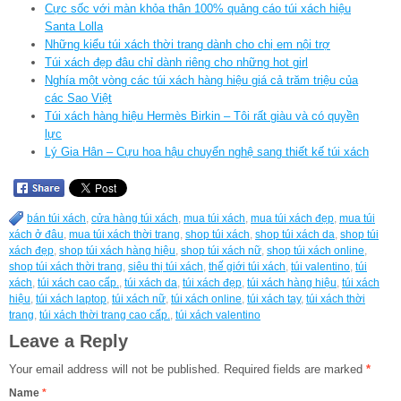
Cực sốc với màn khỏa thân 100% quảng cáo túi xách hiệu
Santa Lolla
Những kiểu túi xách thời trang dành cho chị em nội trợ
Túi xách đẹp đâu chỉ dành riêng cho những hot girl
Nghía một vòng các túi xách hàng hiệu giá cả trăm triệu của
các Sao Việt
Túi xách hàng hiệu Hermès Birkin – Tôi rất giàu và có quyền
lực
Lý Gia Hân – Cựu hoa hậu chuyển nghệ sang thiết kế túi xách
bán túi xách
,
cửa hàng túi xách
,
mua túi xách
,
mua túi xách đẹp
,
mua túi
xách ở đâu
,
mua túi xách thời trang
,
shop túi xách
,
shop túi xách da
,
shop túi
xách đẹp
,
shop túi xách hàng hiệu
,
shop túi xách nữ
,
shop túi xách online
,
shop túi xách thời trang
,
siêu thị túi xách
,
thế giới túi xách
,
túi valentino
,
túi
xách
,
túi xách cao cấp.
,
túi xách da
,
túi xách đẹp
,
túi xách hàng hiệu
,
túi xách
hiệu
,
túi xách laptop
,
túi xách nữ
,
túi xách online
,
túi xách tay
,
túi xách thời
trang
,
túi xách thời trang cao cấp.
,
túi xách valentino
Leave a Reply
Your email address will not be published.
Required fields are marked
*
Name
*