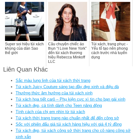
Super soi hiệu túi xách
Câu chuyện chiếc áo
Túi xách, trang phục -
khủng của dàn Sao
thun “I Love New York”
Yếu tố tạo nên phong
thế giới
đến túi xách thương
cách trước nhà tuyển
hiệu Rebecca Minkoff
dụng
LLC
Liên Quan Khác
Sắc màu lung linh của túi xách thời trang
Túi xách Juicy Couture sáng tạo đầy đẹp xinh và điệu đà
Thưởng thức âm hưởng của túi xách xinh
Túi xách họa tiết carô – Phụ kiện cực xì tin cho bạn gái xinh
Túi xách đẹp, cá tính dành cho Teen năng động
Tính cách của chị em nhìn từ túi xách
Túi xách thời trang trang nào chuẩn nhất để đến công sở
Sốc với phiên đấu giá túi xách hàng hiệu với giá 4 tỷ đồng
Túi xách đẹp, túi xách công sở thời trang cho cô nàng công sở
xinh xắn