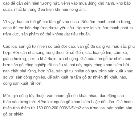
cao dễ dẫn đến hiện tượng nứt, vênh vào mùa đông khô hanh, khó bảo
quản, nhất là trong điều kiện khí hậu nóng ẩm.
Vì vậy, bạn có thể gõ hai tấm gỗ vào nhau. Nếu âm thanh phát ra trong,
đanh thì cơ bản đáp ứng được yêu cầu. Ngược lại với âm thanh phát ra
trầm đục, sản phẩm có thể không đạt tiêu chuẩn.
Các loại sàn gỗ tự nhiên có tuổi đời cao, vân gỗ đa dạng và màu sắc phù
hợp. Với căn nhà sang trọng theo lối cổ điển, các loại gỗ lim, căm xe,
giáng hương, pơmu khá được ưa chuộng. Giá của sàn gỗ tự nhiên cao
hơn sàn gỗ công nghiệp rất nhiều vì loại này ngày càng khan hiếm bởi
nạn chặt phá rừng, hơn nữa, sàn gỗ tự nhiên có quy trình sản xuất khác
so với sàn công nghiệp, để sản xuất ra tấm gỗ tự nhiên thì khấu hao,
công sản xuất rất lớn.
Mức giá cũng tùy thuộc vào nhóm gỗ nên khác nhau, dao động cao –
thấp vào từng thời điểm khi nguồn gỗ khan hiếm hoặc dồi dào. Giá hoàn
thiện tính thêm từ 150.000-200.000VNĐ/m2 cho từng loại sản phẩm sàn
gỗ tự nhiên.