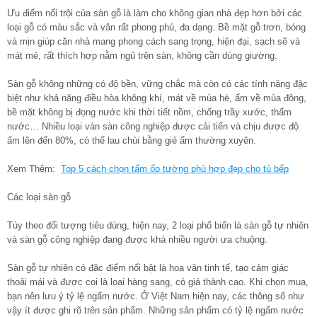
Ưu điểm nổi trội của sàn gỗ là làm cho không gian nhà đẹp hơn bởi các
loại gỗ có màu sắc và vân rất phong phú, đa dạng. Bề mặt gỗ trơn, bóng
và mịn giúp căn nhà mang phong cách sang trọng, hiện đại, sạch sẽ và
mát mẻ, rất thích hợp nằm ngủ trên sàn, không cần dùng giường.
Sàn gỗ không những có độ bền, vững chắc mà còn có các tính năng đặc
biệt như khả năng điều hòa không khí, mát về mùa hè, ấm về mùa đông,
bề mặt không bị đọng nước khi thời tiết nồm, chống trầy xước, thấm
nước… Nhiều loại ván sàn công nghiệp được cải tiến và chịu được độ
ẩm lên đến 80%, có thể lau chùi bằng giẻ ẩm thường xuyên.
Xem Thêm:
Top 5 cách chọn tấm ốp tường phù hợp đẹp cho tủ bếp
Các loại sàn gỗ
Tùy theo đối tượng tiêu dùng, hiện nay, 2 loại phổ biến là sàn gỗ tự nhiên
và sàn gỗ công nghiệp đang được khá nhiều người ưa chuộng.
Sàn gỗ tự nhiên có đặc điểm nổi bật là hoa văn tinh tế, tạo cảm giác
thoải mái và được coi là loại hàng sang, có giá thành cao. Khi chọn mua,
bạn nên lưu ý tỷ lệ ngấm nước. Ở Việt Nam hiện nay, các thông số như
vậy ít được ghi rõ trên sản phẩm. Những sản phẩm có tỷ lệ ngấm nước