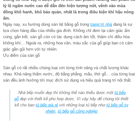
tỷ lệ ngấm nước cao dễ dẫn đến hiện tượng nứt, vênh vào mùa
đông khô hanh, khó bảo quản, nhất là trong điều kiện khí hậu nóng
ẩm.
Ngày nay, xu hướng dùng sàn lát bằng gỗ trong
trang trí nhà
đang là sự
lựa chọn hàng đầu của nhiều gia đình. Không chỉ đem lại cảm giác ấm
cúng, gắn kết, sàn gỗ còn có tác dụng cách âm tốt, thậm chí điều hòa
không khí… Ngoài ra, những hoa văn, màu sắc của gỗ giúp bạn có cảm
giác gần gũi hơn với tự nhiên.
Ưu điểm của sàn gỗ
Sàn gỗ có rất nhiều chủng loại với từng tính năng và chất lượng khác
nhau. Khả năng thấm nước, độ bằng phẳng, mấu, thớ gỗ… của từng loại
sàn đều ảnh hưởng tới mục đích sử dụng và hiệu quả trang trí nội thất.
Nhà bếp muốn đẹp thì không thể nào thiếu được một
tủ bếp
gỗ
đẹp với thiết kế phù hợp được. Vì vậy hãy để chúng tôi thiết
kế cho bạn
tủ bếp giá rẻ
với những loại tủ bếp như
tủ bếp gỗ tự
nhiên
,
tủ bếp gỗ công nghiệp