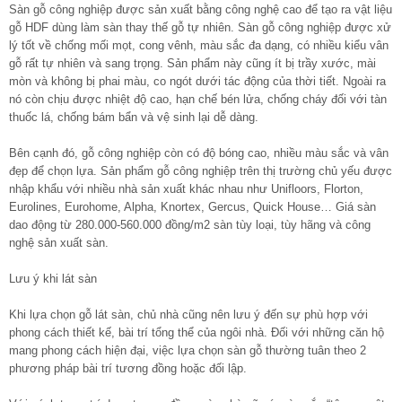
Sàn gỗ công nghiệp được sản xuất bằng công nghệ cao để tạo ra vật liệu
gỗ HDF dùng làm sàn thay thế gỗ tự nhiên. Sàn gỗ công nghiệp được xử
lý tốt về chống mối mọt, cong vênh, màu sắc đa dạng, có nhiều kiểu vân
gỗ rất tự nhiên và sang trọng. Sản phẩm này cũng ít bị trầy xước, mài
mòn và không bị phai màu, co ngót dưới tác động của thời tiết. Ngoài ra
nó còn chịu được nhiệt độ cao, hạn chế bén lửa, chống cháy đối với tàn
thuốc lá, chống bám bẩn và vệ sinh lại dễ dàng.
Bên cạnh đó, gỗ công nghiệp còn có độ bóng cao, nhiều màu sắc và vân
đẹp để chọn lựa. Sản phẩm gỗ công nghiệp trên thị trường chủ yếu được
nhập khẩu với nhiều nhà sản xuất khác nhau như Unifloors, Florton,
Eurolines, Eurohome, Alpha, Knortex, Gercus, Quick House… Giá sàn
dao động từ 280.000-560.000 đồng/m2 sàn tùy loại, tùy hãng và công
nghệ sản xuất sàn.
Lưu ý khi lát sàn
Khi lựa chọn gỗ lát sàn, chủ nhà cũng nên lưu ý đến sự phù hợp với
phong cách thiết kế, bài trí tổng thể của ngôi nhà. Đối với những căn hộ
mang phong cách hiện đại, việc lựa chọn sàn gỗ thường tuân theo 2
phương pháp bài trí tương đồng hoặc đối lập.