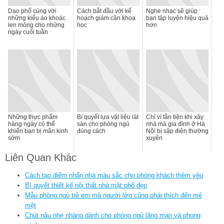
Dạo phố cùng với
Cách bắt đầu với kế
Nghe nhạc sẽ giúp
những kiểu áo khoác
hoạch giảm cân khoa
bạn tập luyện hiệu quả
len mỏng cho những
học
hơn
ngày cuối tuần
Những thực phẩm
Bí quyết lựa vật liệu lát
Chỉ vì tằn tiện khi xây
hàng ngày có thể
sàn cho phòng ngủ
nhà mà gia đình ở Hà
khiến bạn bị mãn kinh
đúng cách
Nội bị sập điện thường
sớm
xuyên
Liên Quan Khác
Cách tạo điểm nhấn nhá màu sắc cho phòng khách thêm yêu
Bí quyết thiết kế nội thất nhà mặt phố đẹp
Mẫu phòng ngủ trẻ em mà người lớn cũng phải thích đến mê
mệt
Chút nâu nhẹ nhàng dành cho phòng ngủ lãng mạn và phong