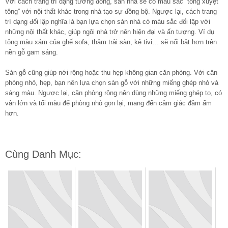
Với cách trang trí dạng tương đồng, sàn nhà sẽ có màu sắc “tông xuyệt
tông” với nội thất khác trong nhà tạo sự đồng bộ. Ngược lại, cách trang
trí dạng đối lập nghĩa là bạn lựa chọn sàn nhà có màu sắc đối lập với
những nội thất khác, giúp ngôi nhà trở nên hiện đại và ấn tượng. Ví dụ
tông màu xám của ghế sofa, thảm trải sàn, kệ tivi… sẽ nổi bật hơn trên
nền gỗ gam sáng.
Sàn gỗ cũng giúp nới rộng hoặc thu hẹp không gian căn phòng. Với căn
phòng nhỏ, hẹp, bạn nên lựa chọn sàn gỗ với những miếng ghép nhỏ và
sáng màu. Ngược lại, căn phòng rộng nên dùng những miếng ghép to, có
vân lớn và tối màu để phòng nhỏ gọn lại, mang đến cảm giác đầm ấm
hơn.
Cùng Danh Mục: