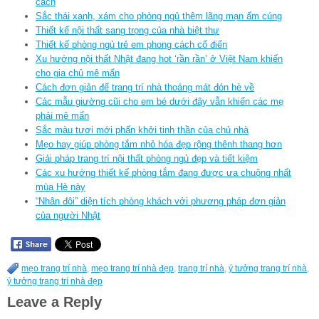
cách
Sắc thái xanh, xám cho phòng ngủ thêm lãng mạn ấm cúng
Thiết kế nội thất sang trọng của nhà biệt thự
Thiết kế phòng ngủ trẻ em phong cách cổ điển
Xu hướng nội thất Nhật đang hot ‘rần rần’ ở Việt Nam khiến
cho gia chủ mê mẩn
Cách đơn giản để trang trí nhà thoáng mát đón hè về
Các mẫu giường cũi cho em bé dưới đây vẫn khiến các mẹ
phải mê mẩn
Sắc màu tươi mới phấn khởi tinh thần của chủ nhà
Mẹo hay giúp phòng tắm nhỏ hóa đẹp rộng thênh thang hơn
Giải pháp trang trí nội thất phòng ngủ đẹp và tiết kiệm
Các xu hướng thiết kế phòng tắm đang được ưa chuộng nhất
mùa Hè này
“Nhân đôi” diện tích phòng khách với phương pháp đơn giản
của người Nhật
mẹo trang trí nhà
,
mẹo trang trí nhà đẹp
,
trang trí nhà
,
ý tưởng trang trí nhà
,
ý tưởng trang trí nhà đẹp
Leave a Reply