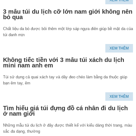
XEM THÊM
3 mẫu túi du lịch cỡ lớn nam giới không nên
bỏ qua
Chất liệu da bò được bôi thêm một lớp sáp ngựa điên giúp bề mặt da của
túi đanh mịn
XEM THÊM
Không tiếc tiền với 3 mẫu túi xách du lịch
mini nam anh em
Túi sử dụng cả quai xách tay và dây đeo chéo làm bằng da thuộc giúp
bạn êm tay, êm
XEM THÊM
Tìm hiểu giá túi đựng đồ cá nhân đi du lịch
ở nam giới
Những mẫu túi du lịch ở đây được thiết kế với kiểu dáng thời trang, màu
sắc đa dạng, thường