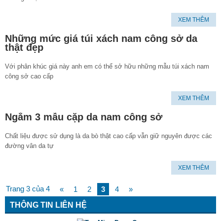
XEM THÊM
Những mức giá túi xách nam công sở da
thật đẹp
Với phân khúc giá này anh em có thể sở hữu những mẫu túi xách nam
công sở cao cấp
XEM THÊM
Ngắm 3 mẫu cặp da nam công sở
Chất liệu được sử dụng là da bò thật cao cấp vẫn giữ nguyên được các
đường vân da tự
XEM THÊM
Trang 3 của 4
«
1
2
3
4
»
THÔNG TIN LIÊN HỆ