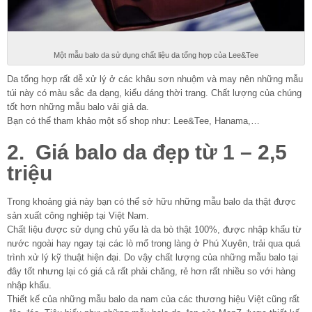
Một mẫu balo da sử dụng chất liệu da tổng hợp của Lee&Tee
Da tổng hợp rất dễ xử lý ở các khâu sơn nhuộm và may nên những mẫu
túi này có màu sắc đa dạng, kiểu dáng thời trang. Chất lượng của chúng
tốt hơn những mẫu balo vải giả da.
Bạn có thể tham khảo một số shop như: Lee&Tee, Hanama,…
2. Giá balo da đẹp từ 1 – 2,5
triệu
Trong khoảng giá này bạn có thể sở hữu những mẫu balo da thật được
sản xuất công nghiệp tại Việt Nam.
Chất liệu được sử dụng chủ yếu là da bò thật 100%, được nhập khẩu từ
nước ngoài hay ngay tại các lò mổ trong làng ở Phú Xuyên, trải qua quá
trình xử lý kỹ thuật hiện đại. Do vậy chất lượng của những mẫu balo tại
đây tốt nhưng lại có giá cả rất phải chăng, rẻ hơn rất nhiều so với hàng
nhập khẩu.
Thiết kế của những mẫu balo da nam của các thương hiệu Việt cũng rất