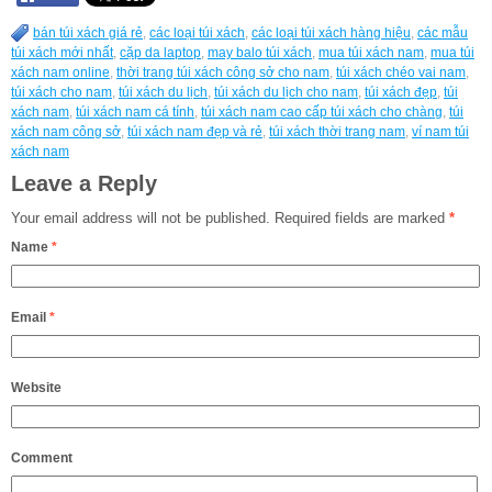
bán túi xách giá rẻ
,
các loại túi xách
,
các loại túi xách hàng hiệu
,
các mẫu
túi xách mới nhất
,
cặp da laptop
,
may balo túi xách
,
mua túi xách nam
,
mua túi
xách nam online
,
thời trang túi xách công sở cho nam
,
túi xách chéo vai nam
,
túi xách cho nam
,
túi xách du lịch
,
túi xách du lịch cho nam
,
túi xách đẹp
,
túi
xách nam
,
túi xách nam cá tính
,
túi xách nam cao cấp túi xách cho chàng
,
túi
xách nam công sở
,
túi xách nam đẹp và rẻ
,
túi xách thời trang nam
,
ví nam túi
xách nam
Leave a Reply
Your email address will not be published.
Required fields are marked
*
Name
*
Email
*
Website
Comment