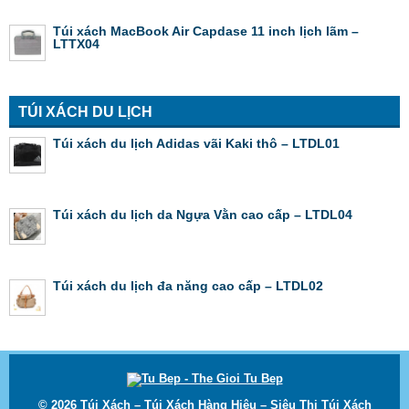
Túi xách MacBook Air Capdase 11 inch lịch lãm –
LTTX04
TÚI XÁCH DU LỊCH
Túi xách du lịch Adidas vãi Kaki thô – LTDL01
Túi xách du lịch da Ngựa Vằn cao cấp – LTDL04
Túi xách du lịch đa năng cao cấp – LTDL02
© 2026
Túi Xách – Túi Xách Hàng Hiệu – Siêu Thị Túi Xách