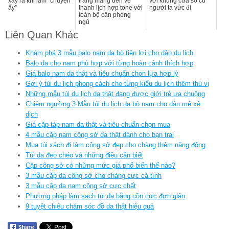
xảy ra khi làm “chuyện
trắng mang đến vẻ
với khung cửa sổ cũ
ấy”
thanh lịch hợp tone với
người ta vức đi
toàn bộ căn phòng
ngủ
Liên Quan Khác
Khám phá 3 mẫu balo nam da bò tiện lợi cho dân du lịch
Balo da cho nam phù hợp với từng hoàn cảnh thích hợp
Giá balo nam da thật và tiêu chuẩn chọn lựa hợp lý
Gợi ý túi du lịch phong cách cho từng kiểu du lịch thêm thú vị
Những mẫu túi du lịch da thật đang được giới trẻ ưa chuộng
Chiêm ngưỡng 3 Mẫu túi du lịch da bò nam cho dân mê xê
dịch
Giá cặp táp nam da thật và tiêu chuẩn chọn mua
4 mẫu cặp nam công sở da thật dành cho bạn trai
Mua túi xách đi làm công sở đẹp cho chàng thêm năng động
Túi da đeo chéo và những điều cần biết
Cặp công sở có những mức giá phổ biến thế nào?
3 mẫu cặp da công sở cho chàng cực cá tính
3 mẫu cặp da nam công sở cực chất
Phương pháp làm sạch túi da bằng cồn cực đơn giản
9 tuyệt chiêu chăm sóc đồ da thật hiệu quả