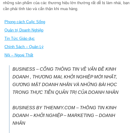
những sản phẩm của các thương hiệu lớn thường rất dễ bị làm nhái, bạn
cần phải tỉnh táo và cẩn thận khi mua hàng.
Phong cách Cuộc Sống
Quản trị Doanh Nghiệp
Tin Tức Giáo dục
Chính Sách – Quản Lý
Nội – Ngoại Thất
BUSINESS – CỔNG THÔNG TIN VỀ VẤN ĐỀ KINH
DOANH , THƯƠNG MẠI, KHỞI NGHIỆP MỚI NHẤT,
GƯƠNG MẶT DOANH NHÂN VÀ NHỮNG BÀI HỌC
TRONG THỰC TIỄN QUẢN TRỊ CỦA DOANH NHÂN
BUSINESS BY THIENMY.COM – THÔNG TIN KINH
DOANH – KHỞI NGHIỆP – MARKETING – DOANH
NHÂN