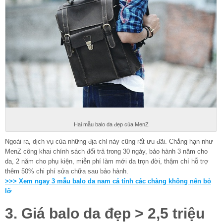
Hai mẫu balo da đẹp của MenZ
Ngoài ra, dịch vụ của những địa chỉ này cũng rất ưu đãi. Chẳng hạn như
MenZ công khai chính sách đổi trả trong 30 ngày, bảo hành 3 năm cho
da, 2 năm cho phụ kiện, miễn phí làm mới da trọn đời, thậm chí hỗ trợ
thêm 50% chi phí sửa chữa sau bảo hành.
>>> Xem ngay 3 mẫu balo da nam cá tính các chàng không nên bỏ
lỡ
3. Giá balo da đẹp > 2,5 triệu