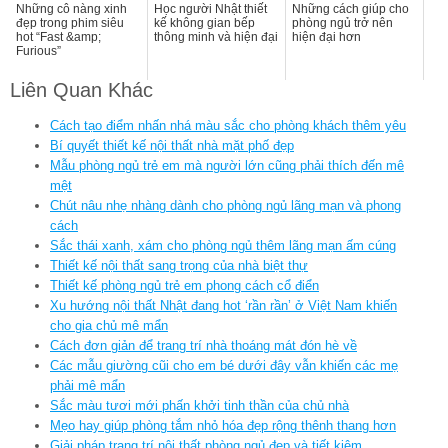
Những cô nàng xinh
Học người Nhật thiết
Những cách giúp cho
đẹp trong phim siêu
kế không gian bếp
phòng ngủ trở nên
hot “Fast &amp;
thông minh và hiện đại
hiện đại hơn
Furious”
Liên Quan Khác
Cách tạo điểm nhấn nhá màu sắc cho phòng khách thêm yêu
Bí quyết thiết kế nội thất nhà mặt phố đẹp
Mẫu phòng ngủ trẻ em mà người lớn cũng phải thích đến mê
mệt
Chút nâu nhẹ nhàng dành cho phòng ngủ lãng mạn và phong
cách
Sắc thái xanh, xám cho phòng ngủ thêm lãng mạn ấm cúng
Thiết kế nội thất sang trọng của nhà biệt thự
Thiết kế phòng ngủ trẻ em phong cách cổ điển
Xu hướng nội thất Nhật đang hot ‘rần rần’ ở Việt Nam khiến
cho gia chủ mê mẩn
Cách đơn giản để trang trí nhà thoáng mát đón hè về
Các mẫu giường cũi cho em bé dưới đây vẫn khiến các mẹ
phải mê mẩn
Sắc màu tươi mới phấn khởi tinh thần của chủ nhà
Mẹo hay giúp phòng tắm nhỏ hóa đẹp rộng thênh thang hơn
Giải pháp trang trí nội thất phòng ngủ đẹp và tiết kiệm