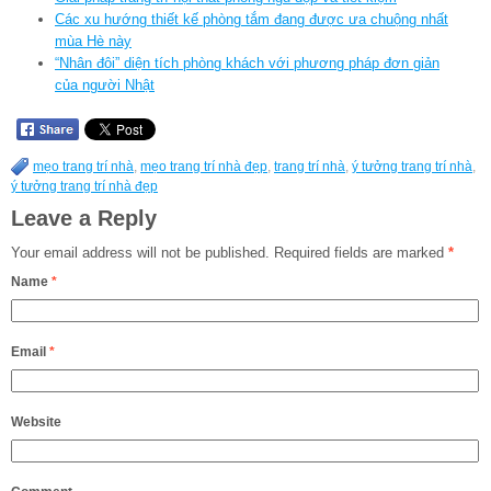
Các xu hướng thiết kế phòng tắm đang được ưa chuộng nhất
mùa Hè này
“Nhân đôi” diện tích phòng khách với phương pháp đơn giản
của người Nhật
mẹo trang trí nhà
,
mẹo trang trí nhà đẹp
,
trang trí nhà
,
ý tưởng trang trí nhà
,
ý tưởng trang trí nhà đẹp
Leave a Reply
Your email address will not be published.
Required fields are marked
*
Name
*
Email
*
Website