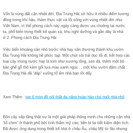
Vốn là vùng đất cận nhiệt đới, Địa Trung Hải sở hữu ít nhiều điểm tương
đồng trong khí hậu, thảm thực vật và lối sống với vùng nhiệt đới như
Việt Nam, vì thế phong cách này ngày càng được ưa chuộng tại nước
ta, phổ biến trong thiết kế quán xá, khu nghỉ dưỡng và gần đây là nhà
ở.2. Phong cách Địa Trung Hải
Việc biến khoảng sân nhỏ trước nhà hay sân thượng thành khu vườn
Địa Trung Hải không hề phức tạp. Một chút sỏi trải dọc lối đi, kết hợp các
loại cây mọng nước hay lá kim như xương rồng, sen đá, thêm một bộ
bàn ghế gỗ thô kèm gối tựa màu xanh ngọc… một khu vườn đậm chất
Địa Trung Hải đã “đáp” xuống tổ ấm nhà bạn rồi đấy.
Xem Thêm:
top 6 món đồ nội thất đa năng hoàn hảo cho ngôi nhà nhỏ
Bồn cây xếp tầng thật sự là một giải pháp thông minh cho những căn nhà
“tổ chim” ở thành phố bởi tính thẩm mỹ cao, bền bỉ lại tiết kiệm diện tích.
Đã được ứng dụng trong thiết kế nhà ở châu Âu, châu Mỹ từ lâu nhưng