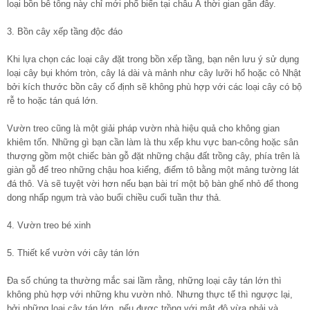
loại bồn bê tông này chỉ mới phổ biến tại châu Á thời gian gần đây.
3. Bồn cây xếp tầng độc đáo
Khi lựa chọn các loại cây đặt trong bồn xếp tầng, bạn nên lưu ý sử dụng
loại cây bụi khóm tròn, cây lá dài và mảnh như cây lưỡi hổ hoặc cỏ Nhật
bởi kích thước bồn cây cố định sẽ không phù hợp với các loại cây có bộ
rễ to hoặc tán quá lớn.
Vườn treo cũng là một giải pháp vườn nhà hiệu quả cho không gian
khiêm tốn. Những gì bạn cần làm là thu xếp khu vực ban-công hoặc sân
thượng gồm một chiếc bàn gỗ đặt những chậu đất trồng cây, phía trên là
giàn gỗ để treo những chậu hoa kiểng, điểm tô bằng một mảng tường lát
đá thô. Và sẽ tuyệt vời hơn nếu bạn bài trí một bộ bàn ghế nhỏ để thong
dong nhấp ngụm trà vào buổi chiều cuối tuần thư thả.
4. Vườn treo bé xinh
5. Thiết kế vườn với cây tán lớn
Đa số chúng ta thường mắc sai lầm rằng, những loại cây tán lớn thì
không phù hợp với những khu vườn nhỏ. Nhưng thực tế thì ngược lại,
bởi những loại cây tán lớn, nếu được trồng với mật độ vừa phải và