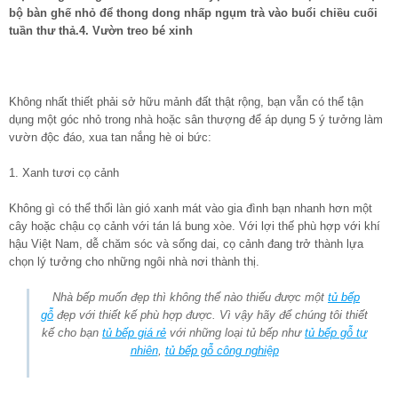
bộ bàn ghế nhỏ để thong dong nhấp ngụm trà vào buổi chiều cuối
tuần thư thả.4. Vườn treo bé xinh
Không nhất thiết phải sở hữu mảnh đất thật rộng, bạn vẫn có thể tận
dụng một góc nhỏ trong nhà hoặc sân thượng để áp dụng 5 ý tưởng làm
vườn độc đáo, xua tan nắng hè oi bức:
1. Xanh tươi cọ cảnh
Không gì có thể thổi làn gió xanh mát vào gia đình bạn nhanh hơn một
cây hoặc chậu cọ cảnh với tán lá bung xòe. Với lợi thế phù hợp với khí
hậu Việt Nam, dễ chăm sóc và sống dai, cọ cảnh đang trở thành lựa
chọn lý tưởng cho những ngôi nhà nơi thành thị.
Nhà bếp muốn đẹp thì không thể nào thiếu được một
tủ bếp
gỗ
đẹp với thiết kế phù hợp được. Vì vậy hãy để chúng tôi thiết
kế cho bạn
tủ bếp giá rẻ
với những loại tủ bếp như
tủ bếp gỗ tự
nhiên
,
tủ bếp gỗ công nghiệp