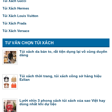
Túi Xách Gucci
Túi Xách Hermes
Túi Xách Louis Vuitton
Túi Xách Prada
Túi Xách Versace
TƯ VẤN CHỌN TÚI XÁCH
Túi xách da bản to, rất tiện dụng lại vô cùng duyên
dáng
Túi xách thời trang, túi xách công sở hàng hiệu
Ezlian
Lướt nhìn 3 phong cách túi xách của sao Việt hay
dùng nhất khi dự tiệc