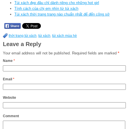
Túi xách đẹp đâu chỉ dành riêng cho những hot girl
Tính cách của chị em nhìn từ túi xách
Túi xách thời trang trang nào chuẩn nhất để đến công sở
thời trang túi xách
,
túi xách
,
túi xách mùa hè
Leave a Reply
Your email address will not be published.
Required fields are marked
*
Name
*
Email
*
Website
Comment