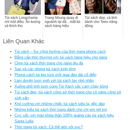
Túi xách Longchamp
Trang Nhung quay đi
Túi xách đẹp, cá tính
chỉ một điều: Ấn tượng
ngoảnh lại đã... mất túi
dành cho Teen năng
và thích thú
xách hàng hiệu
động
Liên Quan Khác
Túi xách – Sự cộng hưởng của thời trang phong cách
Đẳng cấp thời thượng với túi xách hàng hiệu cho nàng
Chọn túi xách thời trang cho nàng dịu đà
Sao và các phong túi xách kinh tởm
Phong cách túi big size một quai đeo dài cổ điển
Làm duyên tươi xinh với túi xách tay nhỏ nhắn
Xuống phố tinh tươi cùng Túi Xách sắc cam cháy bỏng
Túi xách đẹp, túi xách công sở thời trang cho cô nàng công sở
xinh xắn
Khó cưỡng với những chiếc túi xách siêu lạ, độc đáo
Những kiểu túi xách thời trang dành cho chị em nội trợ
Cực sốc với màn khỏa thân 100% quảng cáo túi xách hiệu
Santa Lolla
Thời trang túi xách: Cả thế giới sôi sục?