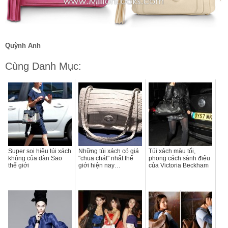
Quỳnh Anh
Cùng Danh Mục:
Super soi hiệu túi xách
Những túi xách có giá
Túi xách màu tối,
khủng của dàn Sao
"chua chát" nhất thế
phong cách sành điệu
thế giới
giới hiện nay…
của Victoria Beckham