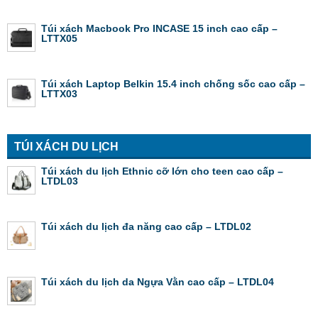
Túi xách Macbook Pro INCASE 15 inch cao cấp –
LTTX05
Túi xách Laptop Belkin 15.4 inch chống sốc cao cấp –
LTTX03
TÚI XÁCH DU LỊCH
Túi xách du lịch Ethnic cỡ lớn cho teen cao cấp –
LTDL03
Túi xách du lịch đa năng cao cấp – LTDL02
Túi xách du lịch da Ngựa Vằn cao cấp – LTDL04