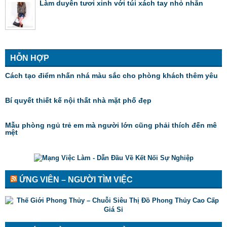
Làm duyên tươi xinh với túi xách tay nhỏ nhắn
HỖN HỢP
Cách tạo điểm nhấn nhá màu sắc cho phòng khách thêm yêu
Bí quyết thiết kế nội thất nhà mặt phố đẹp
Mẫu phòng ngủ trẻ em mà người lớn cũng phải thích đến mê
mệt
ỨNG VIÊN – NGƯỜI TÌM VIỆC