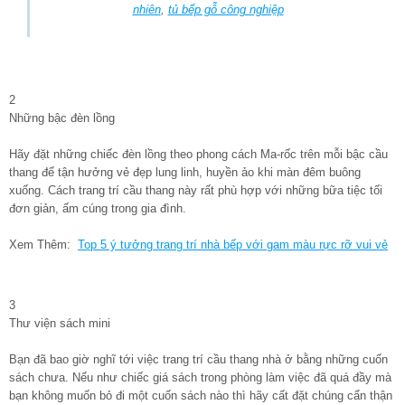
nhiên
,
tủ bếp gỗ công nghiệp
2
Những bậc đèn lồng
Hãy đặt những chiếc đèn lồng theo phong cách Ma-rốc trên mỗi bậc cầu
thang để tận hưởng vẻ đẹp lung linh, huyền ảo khi màn đêm buông
xuống. Cách trang trí cầu thang này rất phù hợp với những bữa tiệc tối
đơn giản, ấm cúng trong gia đình.
Xem Thêm:
Top 5 ý tưởng trang trí nhà bếp với gam màu rực rỡ vui vẻ
3
Thư viện sách mini
Bạn đã bao giờ nghĩ tới việc trang trí cầu thang nhà ở bằng những cuốn
sách chưa. Nếu như chiếc giá sách trong phòng làm việc đã quá đầy mà
bạn không muốn bỏ đi một cuốn sách nào thì hãy cất đặt chúng cẩn thận