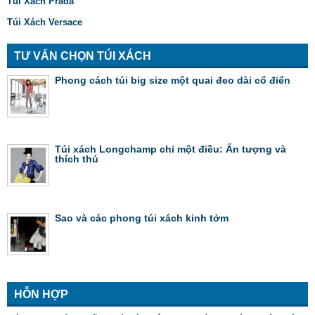
Túi Xách Prada
Túi Xách Versace
TƯ VẤN CHỌN TÚI XÁCH
Phong cách túi big size một quai đeo dài cổ điển
Túi xách Longchamp chỉ một điều: Ấn tượng và
thích thú
Sao và các phong túi xách kinh tởm
HỖN HỢP