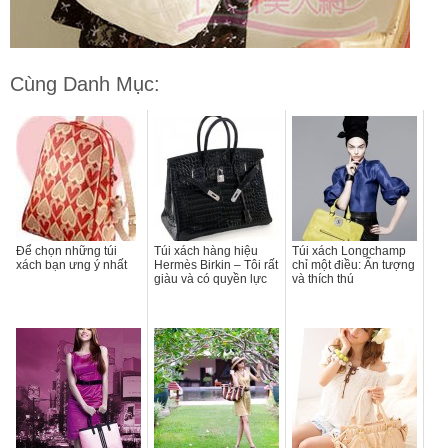
Cùng Danh Mục:
Để chọn những túi
Túi xách hàng hiệu
Túi xách Longchamp
xách bạn ưng ý nhất
Hermès Birkin – Tôi rất
chỉ một điều: Ấn tượng
giàu và có quyền lực
và thích thú