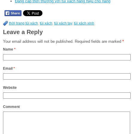
Đẳng cấp thời thượng với túi xách hàng hiệu cho nàng
thời trang túi xách
,
túi xách
,
túi xách tay
,
túi xách xinh
Leave a Reply
Your email address will not be published.
Required fields are marked
*
Name
*
Email
*
Website
Comment