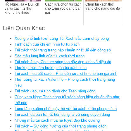
Hồ Ngọc Hà – Du lịch
Cách lựa chọn túi xách
Chọn túi xách thời
và túi xách, 2 thứ
cho từng vóc dáng bạn
trang cho nàng dịu đà
không thể thiếu
gái
Liên Quan Khác
Xuống phố tinh tươi cùng Túi Xách sắc cam cháy bỏng
Tính cách của chị em nhìn từ túi xách
Túi xách thời trang trang nào chuẩn nhất để đến công sở
Sắc màu lung linh của túi xách thời trang
Túi xách Juicy Couture sáng tạo đầy đẹp xinh và điệu đà
Thưởng thức âm hưởng của túi xách xinh
Túi xách họa tiết carô – Phụ kiện cực xì tin cho bạn gái xinh
Thời trang túi xách Valentino – Phong cách thời trang hàng
hiệu
Túi xách đẹp, cá tính dành cho Teen năng động
Cùng xem Ngọc Trinh chọn túi xách hàng hiệu chuẩn đến như
thế nào
Tung tăng xuống phố ngày hè với túi xách xì tin phong cách
Túi xách da bản to, rất tiện dụng lại vô cùng duyên dáng
Những mẫu túi xách mùa hè tuyệt đẹp khó cưỡng
Túi xách – Sự cộng hưởng của thời trang phong cách