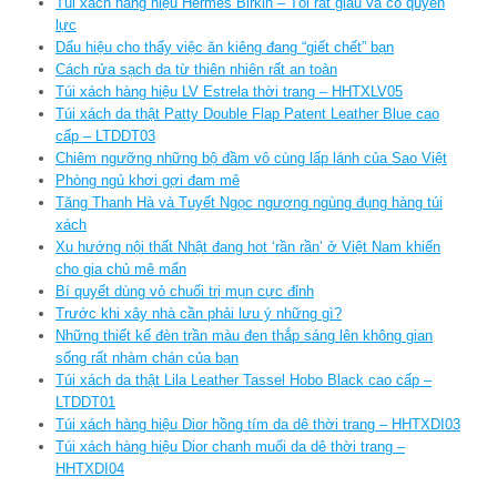
Túi xách hàng hiệu Hermès Birkin – Tôi rất giàu và có quyền
lực
Dấu hiệu cho thấy việc ăn kiêng đang “giết chết” bạn
Cách rửa sạch da từ thiên nhiên rất an toàn
Túi xách hàng hiệu LV Estrela thời trang – HHTXLV05
Túi xách da thật Patty Double Flap Patent Leather Blue cao
cấp – LTDDT03
Chiêm ngưỡng những bộ đầm vô cùng lấp lánh của Sao Việt
Phòng ngủ khơi gợi đam mê
Tăng Thanh Hà và Tuyết Ngọc ngượng ngùng đụng hàng túi
xách
Xu hướng nội thất Nhật đang hot ‘rần rần’ ở Việt Nam khiến
cho gia chủ mê mẩn
Bí quyết dùng vỏ chuối trị mụn cực đỉnh
Trước khi xây nhà cần phải lưu ý những gì?
Những thiết kế đèn trần màu đen thắp sáng lên không gian
sống rất nhàm chán của bạn
Túi xách da thật Lila Leather Tassel Hobo Black cao cấp –
LTDDT01
Túi xách hàng hiệu Dior hồng tím da dê thời trang – HHTXDI03
Túi xách hàng hiệu Dior chanh muối da dê thời trang –
HHTXDI04