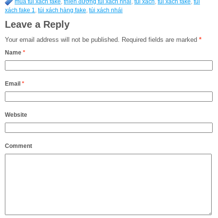
mua túi xách fake
,
thiên đường túi xách nhái
,
túi xách
,
túi xách fake
,
túi
xách fake 1
,
túi xách hàng fake
,
túi xách nhái
Leave a Reply
Your email address will not be published.
Required fields are marked
*
Name
*
Email
*
Website
Comment