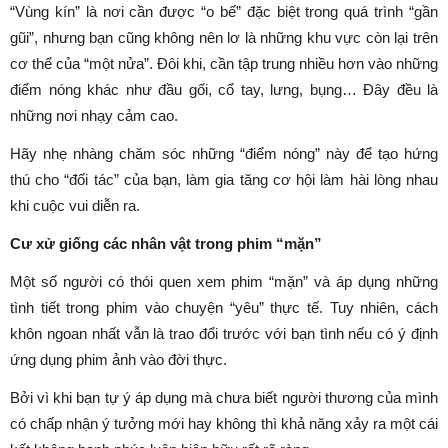
“Vùng kín” là nơi cần được “o bế” đặc biệt trong quá trình “gần
gũi”, nhưng bạn cũng không nên lơ là những khu vực còn lại trên
cơ thể của “một nửa”. Đôi khi, cần tập trung nhiều hơn vào những
điểm nóng khác như đầu gối, cổ tay, lưng, bụng… Đây đều là
những nơi nhạy cảm cao.
Hãy nhẹ nhàng chăm sóc những “điểm nóng” này để tạo hứng
thú cho “đối tác” của bạn, làm gia tăng cơ hội làm hài lòng nhau
khi cuộc vui diễn ra.
Cư xử giống các nhân vật trong phim “mặn”
Một số người có thói quen xem phim “mặn” và áp dụng những
tình tiết trong phim vào chuyện “yêu” thực tế. Tuy nhiên, cách
khôn ngoan nhất vẫn là trao đổi trước với bạn tình nếu có ý định
ứng dụng phim ảnh vào đời thực.
Bởi vì khi bạn tự ý áp dụng mà chưa biết người thương của mình
có chấp nhận ý tưởng mới hay không thì khả năng xảy ra một cái