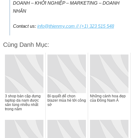
DOANH – KHỞI NGHIỆP – MARKETING – DOANH
NHÂN
Contact us:
info@thienmy.com
// (+1) 323 515 548
Cùng Danh Mục:
3 shop bán cặp đựng
Bí quyết để chọn
Những cánh hoa đẹp
laptop da nam được
blazer mùa hè tới công
của Đông Nam Á
săn lùng nhiều nhất
sở
trong năm