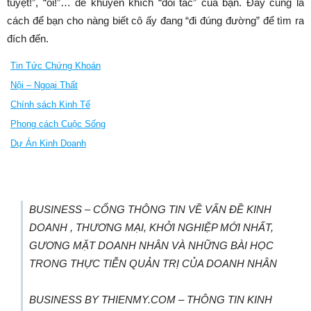
tuyệt!”, “ôi!”… để khuyến khích “đối tác” của bạn. Đây cũng là
cách để bạn cho nàng biết cô ấy đang “đi đúng đường” để tìm ra
đích đến.
Tin Tức Chứng Khoán
Nội – Ngoại Thất
Chính sách Kinh Tế
Phong cách Cuộc Sống
Dự Án Kinh Doanh
BUSINESS – CỔNG THÔNG TIN VỀ VẤN ĐỀ KINH
DOANH , THƯƠNG MẠI, KHỞI NGHIỆP MỚI NHẤT,
GƯƠNG MẶT DOANH NHÂN VÀ NHỮNG BÀI HỌC
TRONG THỰC TIỄN QUẢN TRỊ CỦA DOANH NHÂN
BUSINESS BY THIENMY.COM – THÔNG TIN KINH