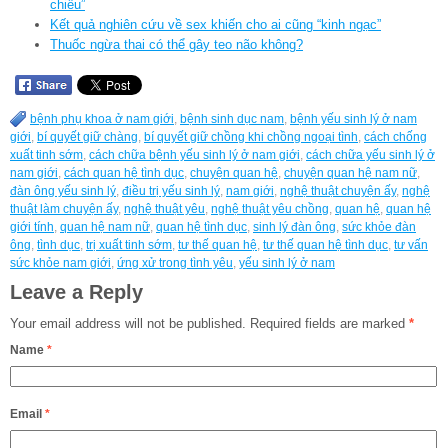
chiếu”
Kết quả nghiên cứu về sex khiến cho ai cũng “kinh ngạc”
Thuốc ngừa thai có thể gây teo não không?
bệnh phụ khoa ở nam giới
,
bệnh sinh dục nam
,
bệnh yếu sinh lý ở nam
giới
,
bí quyết giữ chàng
,
bí quyết giữ chồng khi chồng ngoại tình
,
cách chống
xuất tinh sớm
,
cách chữa bệnh yếu sinh lý ở nam giới
,
cách chữa yếu sinh lý ở
nam giới
,
cách quan hệ tình dục
,
chuyện quan hệ
,
chuyện quan hệ nam nữ
,
đàn ông yếu sinh lý
,
điều trị yếu sinh lý
,
nam giới
,
nghệ thuật chuyện ấy
,
nghệ
thuật làm chuyện ấy
,
nghệ thuật yêu
,
nghệ thuật yêu chồng
,
quan hệ
,
quan hệ
giới tính
,
quan hệ nam nữ
,
quan hệ tình dục
,
sinh lý đàn ông
,
sức khỏe đàn
ông
,
tình dục
,
trị xuất tinh sớm
,
tư thế quan hệ
,
tư thế quan hệ tình dục
,
tư vấn
sức khỏe nam giới
,
ứng xử trong tình yêu
,
yếu sinh lý ở nam
Leave a Reply
Your email address will not be published.
Required fields are marked
*
Name
*
Email
*