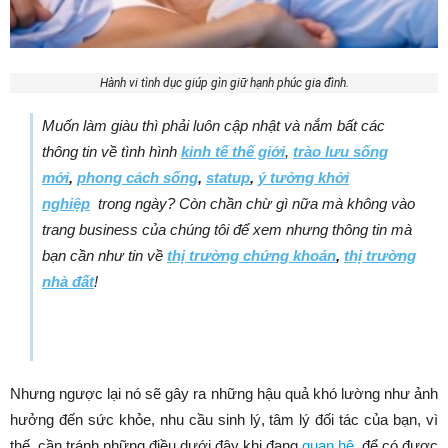
Hành vi tình dục giúp gìn giữ hạnh phúc gia đình.
Muốn làm giàu thì phải luôn cập nhật và nắm bất các
thông tin về tình hình
kinh tế thế giới
,
trào lưu sống
mới
,
phong cách sống
,
statup
,
ý tưởng khởi
nghiệp
trong ngày? Còn chần chừ gì nữa mà không vào
trang business của chúng tôi để xem nhưng thông tin mà
bạn cần như tin về
thị trường chứng khoán
,
thị trường
nhà đất
!
Nhưng ngược lại nó sẽ gây ra những hậu quả khó lường như ảnh
hưởng đến
sức khỏe
, nhu cầu sinh lý, tâm lý đối tác của bạn, vì
thế, cần tránh những điều dưới đây khi đang
quan hệ
để có được