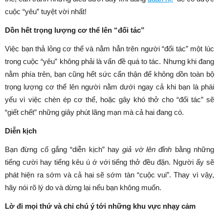
cuộc “yêu” tuyệt vời nhất!
Dồn hết trọng lượng cơ thể lên “đối tác”
Việc bạn thả lỏng cơ thể và nằm hẳn trên người “đối tác” một lúc
trong cuộc “yêu” không phải là vấn đề quá to tác. Nhưng khi đang
nằm phía trên, bạn cũng hết sức cẩn thận để không dồn toàn bộ
trọng lượng cơ thể lên người nằm dưới ngay cả khi bạn là phái
yếu vì việc chèn ép cơ thể, hoặc gây khó thở cho “đối tác” sẽ
“giết chết” những giây phút lãng mạn mà cả hai đang có.
Diễn kịch
Bạn đừng cố gắng “diễn kịch” hay
giả vờ lên đỉnh
bằng những
tiếng cười hay tiếng kêu ú ớ với tiếng thở đều đặn. Người ấy sẽ
phát hiện ra sớm và cả hai sẽ sớm tàn “cuộc vui”. Thay vì vậy,
hãy nói rõ lý do và dừng lại nếu bạn không muốn.
Lờ đi mọi thứ và chỉ chú ý tới những khu vực nhạy cảm