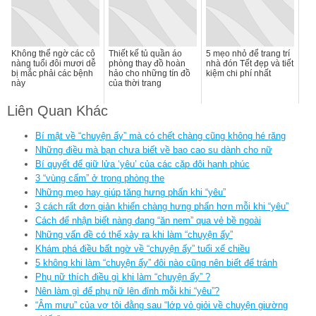
Không thể ngờ các cô
Thiết kế tủ quần áo
5 mẹo nhỏ để trang trí
nàng tuổi đôi mươi dễ
phòng thay đồ hoàn
nhà đón Tết đẹp và tiết
bị mắc phải các bệnh
hảo cho những tín đồ
kiệm chi phí nhất
này
của thời trang
Liên Quan Khác
Bí mật về “chuyện ấy” mà có chết chàng cũng không hé răng
Những điều mà bạn chưa biết về bao cao su dành cho nữ
Bí quyết để giữ lửa ‘yêu’ của các cặp đôi hạnh phúc
3 “vùng cấm” ở trong phòng the
Những mẹo hay giúp tăng hưng phấn khi “yêu”
3 cách rất đơn giản khiến chàng hưng phấn hơn mỗi khi “yêu”
Cách để nhận biết nàng đang “ăn nem” qua vẻ bề ngoài
Những vấn đề có thể xảy ra khi làm “chuyện ấy”
Khám phá điều bất ngờ về “chuyện ấy” tuổi xế chiều
5 không khi làm “chuyện ấy” đôi nào cũng nên biết để tránh
Phụ nữ thích điều gì khi làm “chuyện ấy” ?
Nên làm gì để phụ nữ lên đỉnh mỗi khi “yêu”?
“Âm mưu” của vợ tôi đằng sau “lớp vỏ giỏi về chuyện giường