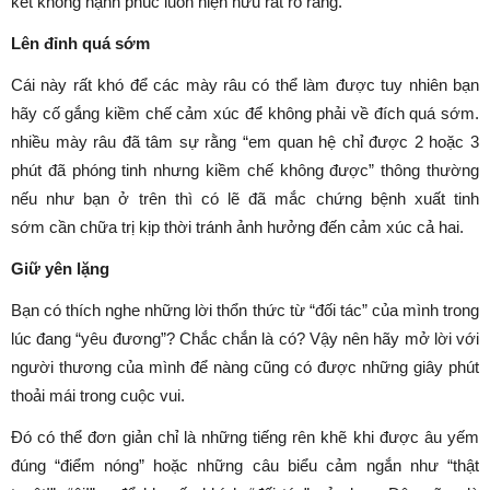
kết không hạnh phúc luôn hiện hữu rất rõ ràng.
Lên đỉnh quá sớm
Cái này rất khó để các mày râu có thể làm được tuy nhiên bạn
hãy cố gắng kiềm chế cảm xúc để không phải về đích quá sớm.
nhiều mày râu đã tâm sự rằng “em
quan hệ
chỉ được 2 hoặc 3
phút đã phóng tinh nhưng kiềm chế không được” thông thường
nếu như bạn ở trên thì có lẽ đã mắc chứng bệnh
xuất tinh
sớm
cần chữa trị kịp thời tránh ảnh hưởng đến cảm xúc cả hai.
Giữ yên lặng
Bạn có thích nghe những lời thổn thức từ “đối tác” của mình trong
lúc đang “yêu đương”? Chắc chắn là có? Vậy nên hãy mở lời với
người thương của mình để nàng cũng có được những giây phút
thoải mái trong cuộc vui.
Đó có thể đơn giản chỉ là những tiếng rên khẽ khi được âu yếm
đúng “điểm nóng” hoặc những câu biểu cảm ngắn như “thật