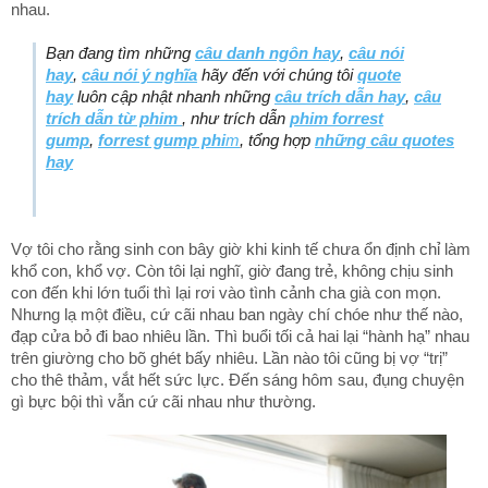
nhau.
Bạn đang tìm những
câu danh ngôn hay
,
câu nói
hay
,
câu nói ý nghĩa
hãy đến với chúng tôi
quote
hay
luôn cập nhật nhanh những
câu trích dẫn hay
,
câu
trích dẫn từ phim
, như trích dẫn
phim forrest
gump
,
forrest gump phi
m
, tổng hợp
những câu quotes
hay
Vợ tôi cho rằng sinh con bây giờ khi kinh tế chưa ổn định chỉ làm
khổ con, khổ vợ. Còn tôi lại nghĩ, giờ đang trẻ, không chịu sinh
con đến khi lớn tuổi thì lại rơi vào tình cảnh cha già con mọn.
Nhưng lạ một điều, cứ cãi nhau ban ngày chí chóe như thế nào,
đạp cửa bỏ đi bao nhiêu lần. Thì buổi tối cả hai lại “hành hạ” nhau
trên giường cho bõ ghét bấy nhiêu. Lần nào tôi cũng bị vợ “trị”
cho thê thảm, vắt hết sức lực. Đến sáng hôm sau, đụng chuyện
gì bực bội thì vẫn cứ cãi nhau như thường.