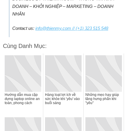
DOANH – KHỞI NGHIỆP – MARKETING – DOANH
NHÂN
Contact us:
info@thienmy.com
// (+1) 323 515 548
Cùng Danh Mục:
Hướng dẫn mua cặp
Hàng loạt lợi ích về
Những mẹo hay giúp
đựng laptop online an
sức khỏe khi 'yêu' vào
tăng hưng phấn khi
toàn, phong cách
buổi sáng
"yêu"