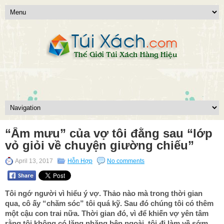
“Âm mưu” của vợ tôi đằng sau “lớp
vỏ giỏi về chuyện giường chiếu”
April 13, 2017
Hỗn Hợp
No comments
Tôi ngớ người vì hiểu ý vợ. Thảo nào mà trong thời gian
qua, cô ấy “chăm sóc” tôi quá kỹ. Sau đó chúng tôi có thêm
một cậu con trai nữa. Thời gian đó, vì để khiến vợ yên tâm
rằng tôi không có lăng nhăng bên ngoài, tôi đi làm về sớm.