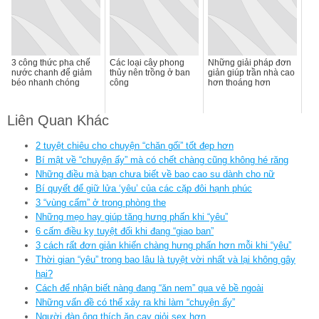
3 công thức pha chế
Các loại cây phong
Những giải pháp đơn
nước chanh để giảm
thủy nên trồng ở ban
giản giúp trần nhà cao
béo nhanh chóng
công
hơn thoáng hơn
Liên Quan Khác
2 tuyệt chiêu cho chuyện “chăn gối” tốt đẹp hơn
Bí mật về “chuyện ấy” mà có chết chàng cũng không hé răng
Những điều mà bạn chưa biết về bao cao su dành cho nữ
Bí quyết để giữ lửa ‘yêu’ của các cặp đôi hạnh phúc
3 “vùng cấm” ở trong phòng the
Những mẹo hay giúp tăng hưng phấn khi “yêu”
6 cấm điều kỵ tuyệt đối khi đang “giao ban”
3 cách rất đơn giản khiến chàng hưng phấn hơn mỗi khi “yêu”
Thời gian “yêu” trong bao lâu là tuyệt vời nhất và lại không gây
hại?
Cách để nhận biết nàng đang “ăn nem” qua vẻ bề ngoài
Những vấn đề có thể xảy ra khi làm “chuyện ấy”
Người đàn ông thích ăn cay giỏi sex hơn