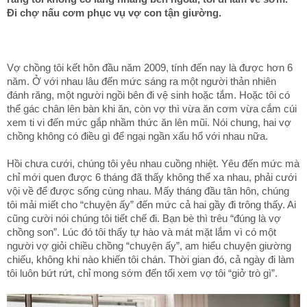
Đi chợ nấu cơm phục vụ vợ con tận giường.
Vợ chồng tôi kết hôn đầu năm 2009, tính đến nay là được hơn 6
năm. Ở với nhau lâu đến mức sáng ra một người thản nhiên
đánh răng, một người ngồi bên đi vệ sinh hoặc tắm. Hoặc tôi có
thể gác chân lên bàn khi ăn, còn vợ thì vừa ăn cơm vừa cắm cúi
xem ti vi đến mức gắp nhầm thức ăn lên mũi. Nói chung, hai vợ
chồng không có điều gì để ngại ngần xấu hổ với nhau nữa.
Hồi chưa cưới, chúng tôi yêu nhau cuồng nhiệt. Yêu đến mức mà
chỉ mới quen được 6 tháng đã thấy không thể xa nhau, phải cưới
vội về để được sống cùng nhau. Mấy tháng đầu tân hôn, chúng
tôi mải miết cho “chuyện ấy” đến mức cả hai gầy đi trông thấy. Ai
cũng cười nói chúng tôi tiết chế đi. Bạn bè thì trêu “đúng là vợ
chồng son”. Lúc đó tôi thấy tự hào và mát mặt lắm vì có một
người vợ giỏi chiều chồng “chuyện ấy”, am hiểu chuyện giường
chiếu, không khi nào khiến tôi chán. Thời gian đó, cả ngày đi làm
tôi luôn bứt rứt, chỉ mong sớm đến tối xem vợ tôi “giở trò gì”.