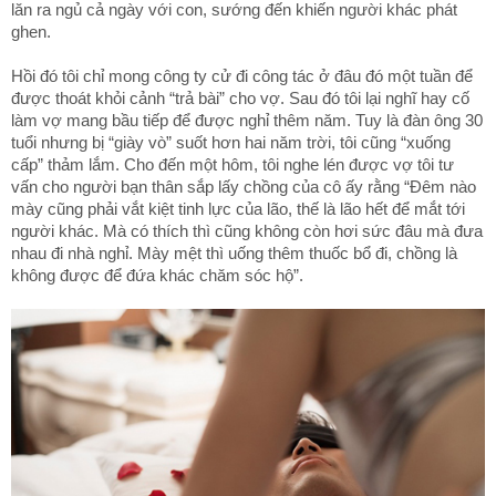
lăn ra ngủ cả ngày với con, sướng đến khiến người khác phát
ghen.
Hồi đó tôi chỉ mong công ty cử đi công tác ở đâu đó một tuần để
được thoát khỏi cảnh “trả bài” cho vợ. Sau đó tôi lại nghĩ hay cố
làm vợ mang bầu tiếp để được nghỉ thêm năm. Tuy là đàn ông 30
tuổi nhưng bị “giày vò” suốt hơn hai năm trời, tôi cũng “xuống
cấp” thảm lắm. Cho đến một hôm, tôi nghe lén được vợ tôi tư
vấn cho người bạn thân sắp lấy chồng của cô ấy rằng “Đêm nào
mày cũng phải vắt kiệt tinh lực của lão, thế là lão hết để mắt tới
người khác. Mà có thích thì cũng không còn hơi sức đâu mà đưa
nhau đi nhà nghỉ. Mày mệt thì uống thêm thuốc bổ đi, chồng là
không được để đứa khác chăm sóc hộ”.