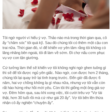
Tôi ngớ người vì hiểu ý vợ. Thảo nào mà trong thời gian qua, cô
ấy “chăm sóc” tôi quá kỹ. Sau đó chúng tôi có thêm một cậu con
trai nữa. Thời gian đó, vì để khiến vợ yên tâm rằng tôi không có
lăng nhăng bên ngoài, tôi đi làm về sớm. Đi chợ nấu cơm phục
vụ vợ con tận giường.
Cứ tưởng làm thế sẽ khiến vợ tôi không nghi ngờ ghen tuông gì
thì sẽ để tôi được ngủ yên giấc. Nào ngờ, con được hơn 2 tháng,
chúng tôi lại quay trở lại tình trạng trước. Đến giờ đã được 6
năm, hai vợ chồng không lạ gì nhau nữa, nhưng vợ tôi vẫn còn
rất hào hứng như hồi mới yêu. Còn tôi thì giống một ông già sợ
vợ. Đêm hôm qua, sau khi xong việc, tôi cười trêu vợ “Vợ tài
thật, hơn 30 tuổi rồi mà cứ như gái 20 ấy”. Vợ tôi bẽn lẽn thừa
nhận cô ấy nghiện “chuyện ấy”.