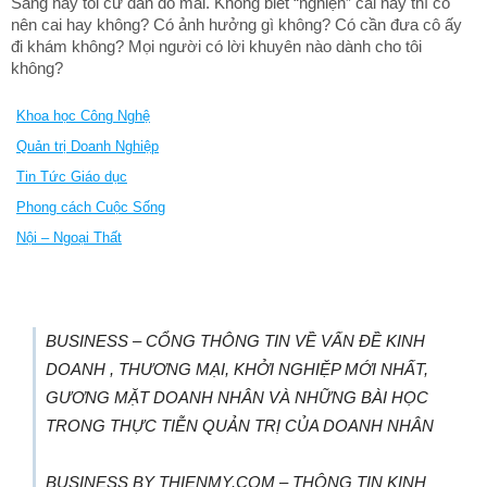
Sáng nay tôi cứ đắn đo mãi. Không biết “nghiện” cái này thì có
nên cai hay không? Có ảnh hưởng gì không? Có cần đưa cô ấy
đi khám không? Mọi người có lời khuyên nào dành cho tôi
không?
Khoa học Công Nghệ
Quản trị Doanh Nghiệp
Tin Tức Giáo dục
Phong cách Cuộc Sống
Nội – Ngoại Thất
BUSINESS – CỔNG THÔNG TIN VỀ VẤN ĐỀ KINH
DOANH , THƯƠNG MẠI, KHỞI NGHIỆP MỚI NHẤT,
GƯƠNG MẶT DOANH NHÂN VÀ NHỮNG BÀI HỌC
TRONG THỰC TIỄN QUẢN TRỊ CỦA DOANH NHÂN
BUSINESS BY THIENMY.COM – THÔNG TIN KINH