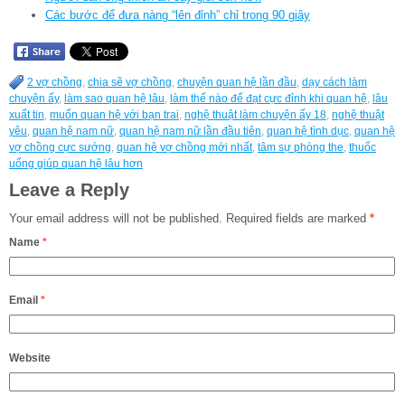
Các bước để đưa nàng “lên đỉnh” chỉ trong 90 giây
2 vợ chồng
,
chia sẽ vợ chồng
,
chuyện quan hệ lần đầu
,
dạy cách làm
chuyện ấy
,
làm sao quan hệ lâu
,
làm thế nào để đạt cực đỉnh khi quan hệ
,
lâu
xuất tin
,
muốn quan hệ với bạn trai
,
nghệ thuật làm chuyện ấy 18
,
nghệ thuật
yêu
,
quan hệ nam nữ
,
quan hệ nam nữ lần đầu tiên
,
quan hệ tình dục
,
quan hệ
vợ chồng cực sướng
,
quan hệ vợ chồng mới nhất
,
tâm sự phòng the
,
thuốc
uống giúp quan hệ lâu hơn
Leave a Reply
Your email address will not be published.
Required fields are marked
*
Name
*
Email
*
Website