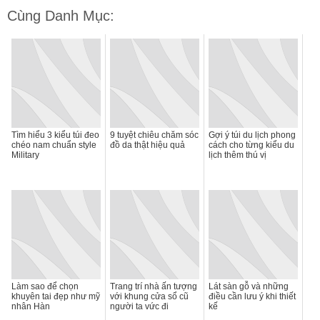
Cùng Danh Mục:
Tìm hiểu 3 kiểu túi đeo
9 tuyệt chiêu chăm sóc
Gợi ý túi du lịch phong
chéo nam chuẩn style
đồ da thật hiệu quả
cách cho từng kiểu du
Military
lịch thêm thú vị
Làm sao để chọn
Trang trí nhà ấn tượng
Lát sàn gỗ và những
khuyên tai đẹp như mỹ
với khung cửa sổ cũ
điều cần lưu ý khi thiết
nhân Hàn
người ta vức đi
kế