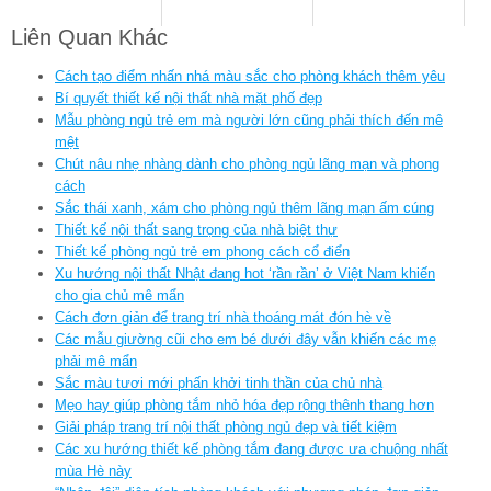
Liên Quan Khác
Cách tạo điểm nhấn nhá màu sắc cho phòng khách thêm yêu
Bí quyết thiết kế nội thất nhà mặt phố đẹp
Mẫu phòng ngủ trẻ em mà người lớn cũng phải thích đến mê
mệt
Chút nâu nhẹ nhàng dành cho phòng ngủ lãng mạn và phong
cách
Sắc thái xanh, xám cho phòng ngủ thêm lãng mạn ấm cúng
Thiết kế nội thất sang trọng của nhà biệt thự
Thiết kế phòng ngủ trẻ em phong cách cổ điển
Xu hướng nội thất Nhật đang hot ‘rần rần’ ở Việt Nam khiến
cho gia chủ mê mẩn
Cách đơn giản để trang trí nhà thoáng mát đón hè về
Các mẫu giường cũi cho em bé dưới đây vẫn khiến các mẹ
phải mê mẩn
Sắc màu tươi mới phấn khởi tinh thần của chủ nhà
Mẹo hay giúp phòng tắm nhỏ hóa đẹp rộng thênh thang hơn
Giải pháp trang trí nội thất phòng ngủ đẹp và tiết kiệm
Các xu hướng thiết kế phòng tắm đang được ưa chuộng nhất
mùa Hè này