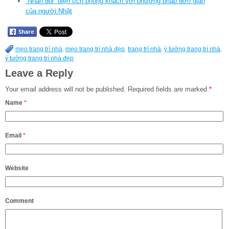
“Nhân đôi” diện tích phòng khách với phương pháp đơn giản
của người Nhật
mẹo trang trí nhà
,
mẹo trang trí nhà đẹp
,
trang trí nhà
,
ý tưởng trang trí nhà
,
ý tưởng trang trí nhà đẹp
Leave a Reply
Your email address will not be published.
Required fields are marked
*
Name
*
Email
*
Website
Comment