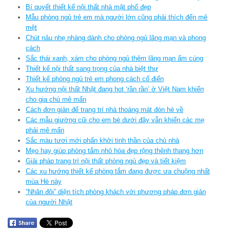
Bí quyết thiết kế nội thất nhà mặt phố đẹp
Mẫu phòng ngủ trẻ em mà người lớn cũng phải thích đến mê
mệt
Chút nâu nhẹ nhàng dành cho phòng ngủ lãng mạn và phong
cách
Sắc thái xanh, xám cho phòng ngủ thêm lãng mạn ấm cúng
Thiết kế nội thất sang trọng của nhà biệt thự
Thiết kế phòng ngủ trẻ em phong cách cổ điển
Xu hướng nội thất Nhật đang hot ‘rần rần’ ở Việt Nam khiến
cho gia chủ mê mẩn
Cách đơn giản để trang trí nhà thoáng mát đón hè về
Các mẫu giường cũi cho em bé dưới đây vẫn khiến các mẹ
phải mê mẩn
Sắc màu tươi mới phấn khởi tinh thần của chủ nhà
Mẹo hay giúp phòng tắm nhỏ hóa đẹp rộng thênh thang hơn
Giải pháp trang trí nội thất phòng ngủ đẹp và tiết kiệm
Các xu hướng thiết kế phòng tắm đang được ưa chuộng nhất
mùa Hè này
“Nhân đôi” diện tích phòng khách với phương pháp đơn giản
của người Nhật