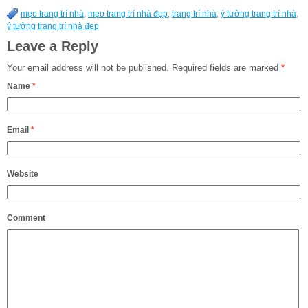
mẹo trang trí nhà
,
mẹo trang trí nhà đẹp
,
trang trí nhà
,
ý tưởng trang trí nhà
,
ý tưởng trang trí nhà đẹp
Leave a Reply
Your email address will not be published.
Required fields are marked
*
Name
*
Email
*
Website
Comment