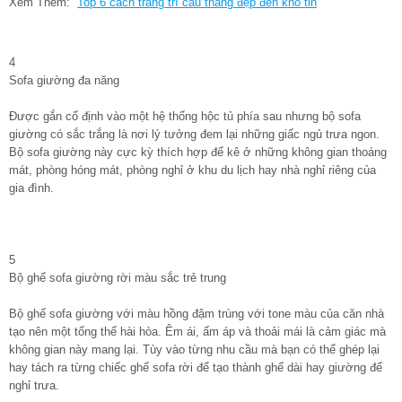
Xem Thêm:
Top 6 cách trang trí cầu thang đẹp đến khó tin
4
Sofa giường đa năng
Được gắn cố định vào một hệ thống hộc tủ phía sau nhưng bộ sofa
giường có sắc trắng là nơi lý tưởng đem lại những giấc ngủ trưa ngon.
Bộ sofa giường này cực kỳ thích hợp để kê ở những không gian thoáng
mát, phòng hóng mát, phòng nghỉ ở khu du lịch hay nhà nghỉ riêng của
gia đình.
5
Bộ ghế sofa giường rời màu sắc trẻ trung
Bộ ghế sofa giường với màu hồng đậm trùng với tone màu của căn nhà
tạo nên một tổng thể hài hòa. Êm ái, ấm áp và thoải mái là cảm giác mà
không gian này mang lại. Tùy vào từng nhu cầu mà bạn có thể ghép lại
hay tách ra từng chiếc ghế sofa rời để tạo thành ghế dài hay giường để
nghỉ trưa.