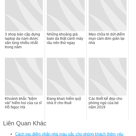
3 shop bán cặp đựng
Những khoảng giá
Mẹo chữa trị dứt điểm
laptop da nam được
balo da thật cánh mày
mụn cám đơn giản tại
săn lùng nhiều nhất
râu nên thử ngay
nhà
trong năm
Khoảnh khắc "kiệm
Đang khan hiếm quỹ
Các thiết kế đẹp cho
vải" hiếm hoi của ca sĩ
nhà ở cho thuê
phòng ngủ của bé
Hồ Ngọc Hà
năm 2019
Liên Quan Khác
Cách tạo điểm nhấn nhá màu sắc cho phòng khách thêm yêu