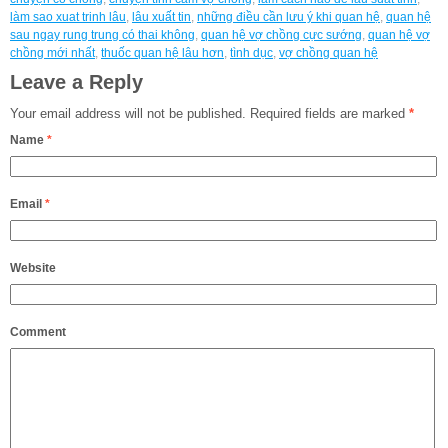
làm sao xuat trinh lâu
,
lâu xuất tin
,
những điều cần lưu ý khi quan hệ
,
quan hệ
sau ngay rung trung có thai không
,
quan hệ vợ chồng cực sướng
,
quan hệ vợ
chồng mới nhất
,
thuốc quan hệ lâu hơn
,
tình dục
,
vợ chồng quan hệ
Leave a Reply
Your email address will not be published.
Required fields are marked
*
Name
*
Email
*
Website
Comment