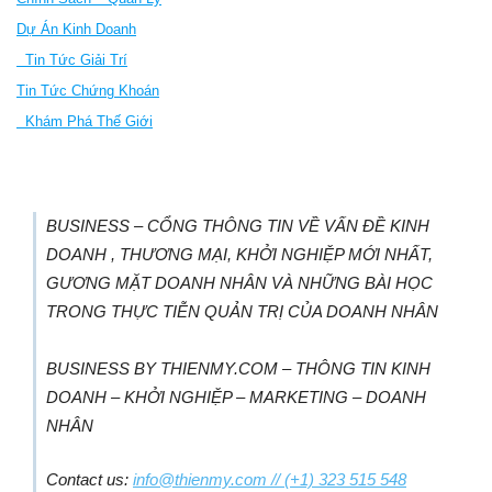
Dự Án Kinh Doanh
Tin Tức Giải Trí
Tin Tức Chứng Khoán
Khám Phá Thế Giới
BUSINESS – CỔNG THÔNG TIN VỀ VẤN ĐỀ KINH
DOANH , THƯƠNG MẠI, KHỞI NGHIỆP MỚI NHẤT,
GƯƠNG MẶT DOANH NHÂN VÀ NHỮNG BÀI HỌC
TRONG THỰC TIỄN QUẢN TRỊ CỦA DOANH NHÂN
BUSINESS BY THIENMY.COM – THÔNG TIN KINH
DOANH – KHỞI NGHIỆP – MARKETING – DOANH
NHÂN
Contact us:
info@thienmy.com
// (+1) 323 515 548