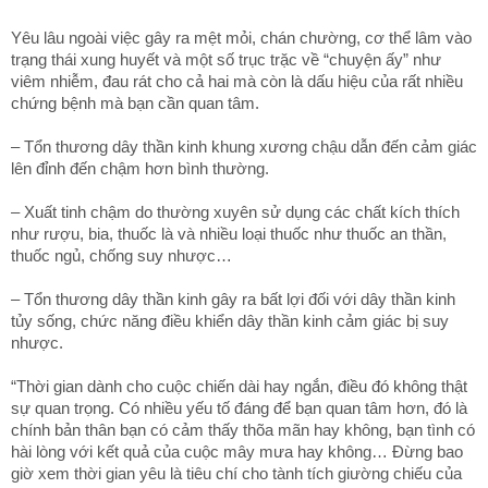
Yêu lâu ngoài việc gây ra mệt mỏi, chán chường, cơ thể lâm vào
trạng thái xung huyết và một số trục trặc về “chuyện ấy” như
viêm nhiễm, đau rát cho cả hai mà còn là dấu hiệu của rất nhiều
chứng bệnh mà bạn cần quan tâm.
– Tổn thương dây thần kinh khung xương chậu dẫn đến cảm giác
lên đỉnh đến chậm hơn bình thường.
– Xuất tinh chậm do thường xuyên sử dụng các chất kích thích
như rượu, bia, thuốc là và nhiều loại thuốc như thuốc an thần,
thuốc ngủ, chống suy nhược…
– Tổn thương dây thần kinh gây ra bất lợi đối với dây thần kinh
tủy sống, chức năng điều khiển dây thần kinh cảm giác bị suy
nhược.
“Thời gian dành cho cuộc chiến dài hay ngắn, điều đó không thật
sự quan trọng. Có nhiều yếu tố đáng để bạn quan tâm hơn, đó là
chính bản thân bạn có cảm thấy thõa mãn hay không, bạn tình có
hài lòng với kết quả của cuộc mây mưa hay không… Đừng bao
giờ xem thời gian yêu là tiêu chí cho tành tích giường chiếu của