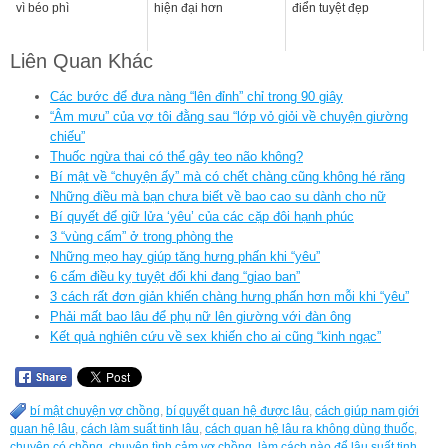
vì béo phì
hiện đại hơn
điển tuyệt đẹp
Liên Quan Khác
Các bước để đưa nàng “lên đỉnh” chỉ trong 90 giây
“Âm mưu” của vợ tôi đằng sau “lớp vỏ giỏi về chuyện giường
chiếu”
Thuốc ngừa thai có thể gây teo não không?
Bí mật về “chuyện ấy” mà có chết chàng cũng không hé răng
Những điều mà bạn chưa biết về bao cao su dành cho nữ
Bí quyết để giữ lửa ‘yêu’ của các cặp đôi hạnh phúc
3 “vùng cấm” ở trong phòng the
Những mẹo hay giúp tăng hưng phấn khi “yêu”
6 cấm điều kỵ tuyệt đối khi đang “giao ban”
3 cách rất đơn giản khiến chàng hưng phấn hơn mỗi khi “yêu”
Phải mất bao lâu để phụ nữ lên giường với đàn ông
Kết quả nghiên cứu về sex khiến cho ai cũng “kinh ngạc”
bí mật chuyện vợ chồng
,
bí quyết quan hệ được lâu
,
cách giúp nam giới
quan hệ lâu
,
cách làm suất tinh lâu
,
cách quan hệ lâu ra không dùng thuốc
,
chuyện có chồng
,
chuyện tình cảm vợ chồng
,
làm cách nào để lâu suất tinh
,