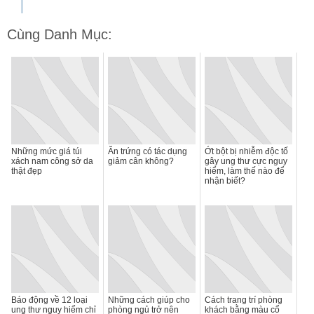
Cùng Danh Mục:
Những mức giá túi
Ăn trứng có tác dụng
Ớt bột bị nhiễm độc tố
xách nam công sở da
giảm cân không?
gây ung thư cực nguy
thật đẹp
hiểm, làm thế nào để
nhận biết?
Báo động về 12 loại
Những cách giúp cho
Cách trang trí phòng
ung thư nguy hiểm chỉ
phòng ngủ trở nên
khách bằng màu cổ