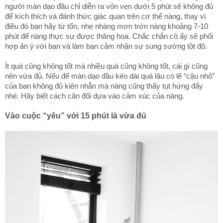
người màn dạo đầu chỉ diễn ra vỏn vẹn dưới 5 phút sẽ không đủ
để kích thích và đánh thức giác quan trên cơ thể nàng, thay vì
điều đó bạn hãy từ tốn, nhẹ nhàng mơn trớn nàng khoảng 7-10
phút để nàng thực sự được thăng hoa. Chắc chắn cô ấy sẽ phối
hợp ăn ý với bạn và làm bạn cảm nhận sự sung sướng tột độ.
Ít quá cũng không tốt mà nhiều quá cũng không tốt, cái gì cũng
nên vừa đủ. Nếu để màn dạo đầu kéo dài quá lâu có lẽ “cậu nhỏ”
của bạn không đủ kiên nhẫn mà nàng cũng thấy tụt hứng đấy
nhé. Hãy biết cách cân đối dựa vào cảm xúc của nàng.
Vào cuộc “yêu” với 15 phút là vừa đủ