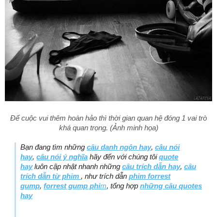
Để cuộc vui thêm hoàn hảo thì thời gian quan hệ đóng 1 vai trò
khá quan trọng. (Ảnh minh họa)
Bạn đang tìm những
câu danh ngôn hay
,
câu nói
hay
,
câu nói ý nghĩa
hãy đến với chúng tôi
quote
hay
luôn cập nhật nhanh những
câu trích dẫn hay
,
câu
trích dẫn từ phim
, như trích dẫn
phim forrest
gump
,
forrest gump phi
m
, tổng hợp
những câu quotes
hay