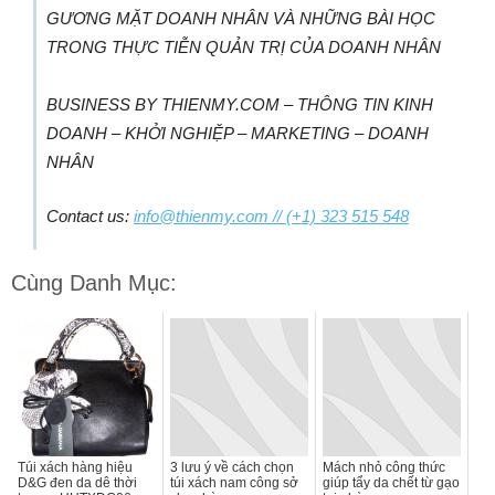
GƯƠNG MẶT DOANH NHÂN VÀ NHỮNG BÀI HỌC
TRONG THỰC TIỄN QUẢN TRỊ CỦA DOANH NHÂN
BUSINESS BY THIENMY.COM – THÔNG TIN KINH
DOANH – KHỞI NGHIỆP – MARKETING – DOANH
NHÂN
Contact us:
info@thienmy.com
// (+1) 323 515 548
Cùng Danh Mục:
Túi xách hàng hiệu
3 lưu ý về cách chọn
Mách nhỏ công thức
D&G đen da dê thời
túi xách nam công sở
giúp tẩy da chết từ gạo