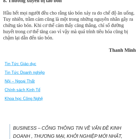
8.
Thường xuyên bị táo bón
Hầu hết mọi người đều cho rằng táo bón xảy ra do chế độ ăn uống.
Tuy nhiên, trầm cảm cũng là một trong những nguyên nhân gây ra
chứng táo bón. Khi cơ thể cảm thấy căng thẳng, chỉ số đường
huyết trong cơ thể tăng cao vì vậy mà quá trình tiêu hóa cũng bị
chậm lại dẫn đến táo bón.
Thanh Minh
Tin Tức Giáo dục
Tin Tức Doanh nghiệp
Nội – Ngoại Thất
Chính sách Kinh Tế
Khoa học Công Nghệ
BUSINESS – CỔNG THÔNG TIN VỀ VẤN ĐỀ KINH
DOANH , THƯƠNG MẠI, KHỞI NGHIỆP MỚI NHẤT,