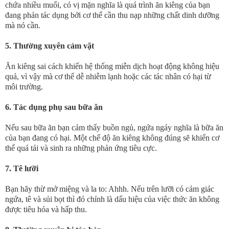
chứa nhiều muối, có vị mặn nghĩa là quá trình ăn kiêng của bạn
đang phản tác dụng bởi cơ thể cần thu nạp những chất dinh dưỡng
mà nó cần.
5.
Thường xuyên cảm vặt
Ăn kiêng sai cách khiến hệ thống miễn dịch hoạt động không hiệu
quả, vì vậy mà cơ thể dễ nhiễm lạnh hoặc các tác nhân có hại từ
môi trường.
6.
Tác dụng phụ sau bữa ăn
Nếu sau bữa ăn bạn cảm thấy buồn ngủ, ngứa ngáy nghĩa là bữa ăn
của bạn đang có hại. Một chế độ ăn kiêng không đúng sẽ khiến cơ
thể quá tải và sinh ra những phản ứng tiêu cực.
7.
Tê lưỡi
Bạn hãy thừ mở miệng và la to: Ahhh. Nếu trên lưỡi có cảm giác
ngứa, tê và sủi bọt thì đó chính là dấu hiệu của việc thức ăn không
được tiêu hóa và hấp thu.