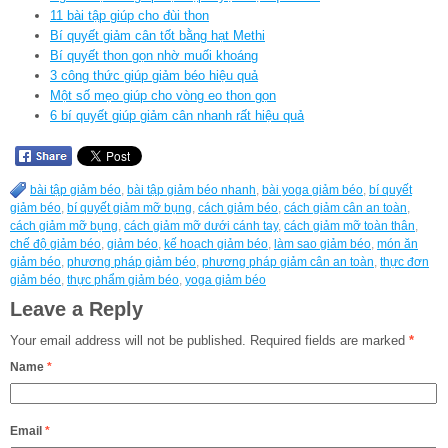
11 bài tập giúp cho đùi thon
Bí quyết giảm cân tốt bằng hạt Methi
Bí quyết thon gọn nhờ muối khoáng
3 công thức giúp giảm béo hiệu quả
Một số mẹo giúp cho vòng eo thon gọn
6 bí quyết giúp giảm cân nhanh rất hiệu quả
bài tập giảm béo
,
bài tập giảm béo nhanh
,
bài yoga giảm béo
,
bí quyết
giảm béo
,
bí quyết giảm mỡ bụng
,
cách giảm béo
,
cách giảm cân an toàn
,
cách giảm mỡ bụng
,
cách giảm mỡ dưới cánh tay
,
cách giảm mỡ toàn thân
,
chế độ giảm béo
,
giảm béo
,
kế hoạch giảm béo
,
làm sao giảm béo
,
món ăn
giảm béo
,
phương pháp giảm béo
,
phương pháp giảm cân an toàn
,
thực đơn
giảm béo
,
thực phẩm giảm béo
,
yoga giảm béo
Leave a Reply
Your email address will not be published.
Required fields are marked
*
Name
*
Email
*