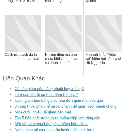
trang - HHTXDG06
cho chàng
tại nhà
Cách rửa sạch da từ
Những điều mà bạn
Khoảnh khắc "kiệm
thiên nhiên rất an toàn
chưa biết về bao cao
vải" hiếm hoi của ca sĩ
su dành cho nữ
Hồ Ngọc Hà
Liên Quan Khác
Có nên giảm cân bằng chuối hay không?
Làm sao để tôi có thể chăm thể dục?
Cách giảm béo bằng việc nhà đơn giản mà hiệu quả
3 công thức pha chế nước chanh để giảm béo nhanh chóng
Mỉm cười nhiều để giảm béo mặt
Top 5 hóa chất trong thực phẩm giúp làm tăng cân
Một số phương pháp giúp chống béo trở lại
Nghe nhạc sẽ giúp bạn tập luyện hiệu quả hơn