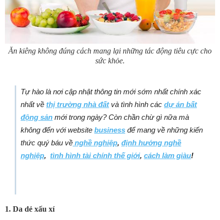
Ăn kiêng không đúng cách mang lại những tác động tiêu cực cho
sức khỏe.
Tự hào là nơi cập nhật thông tin mới sớm nhất chính xác
nhất về
thị trường nhà đất
và tình hình các
dự án bất
động sản
mới trong ngày? Còn chần chừ gì nữa mà
không đến với website
business
để mang về những kiến
thức quý báu
về
nghề nghiệp
,
định hướng nghề
nghiệp
,
tình hình tài chính thế giới
,
cách làm giàu
!
1.
Da dẻ xấu xí